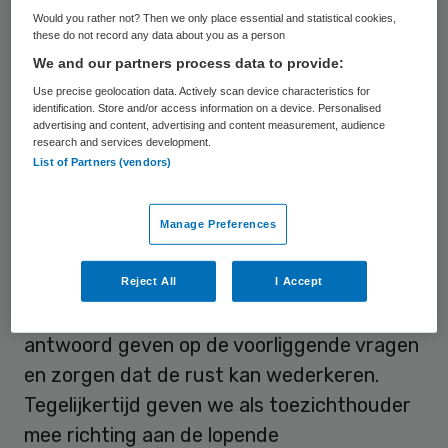
Would you rather not? Then we only place essential and statistical cookies,
niet lang voortduren.” Zowel de
these do not record any data about you as a person
ondernemingsraad als de centrale
We and our partners process data to provide:
cliëntenraad staan positief tegenover de
Use precise geolocation data. Actively scan device characteristics for
identification. Store and/or access information on a device. Personalised
benoeming.
advertising and content, advertising and content measurement, audience
research and services development.
De vragen die voorliggen zijn onder meer de
List of Partners (vendors)
ontvlechting van SGL Groep en de
vaststelling van de topstructuur bij SGL.
Manage Preferences
Ook zal nadrukkelijk gekeken worden naar
de oorzaken die tot de onrust binnen de
Reject All
I Accept
organisatie hebben geleid.“We zullen
antwoord geven op de voorliggende vragen
en zorgen dat de rust kan wederkeren.
Tegelijkertijd geven we als toezichthouder
mee richting aan de lopende