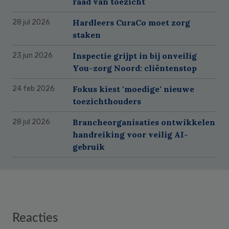
raad van toezicht
Hardleers CuraCo moet zorg
28 jul 2026
staken
Inspectie grijpt in bij onveilig
23 jun 2026
You-zorg Noord: cliëntenstop
Fokus kiest 'moedige' nieuwe
24 feb 2026
toezichthouders
Brancheorganisaties ontwikkelen
28 jul 2026
handreiking voor veilig AI-
gebruik
Reader
Reacties
Interactions