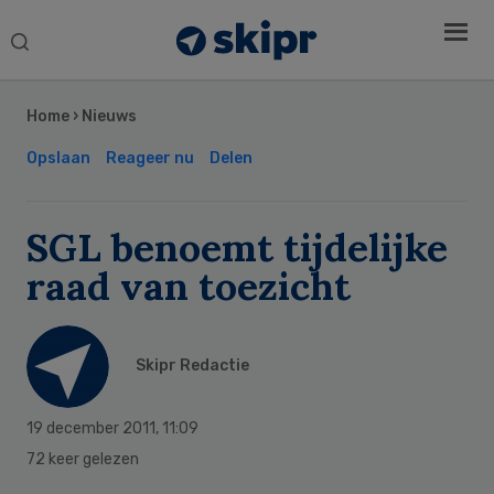
Search
this
Secondary
website
Sidebar
Home
›
Nieuws
Opslaan
Reageer nu
Delen
SGL benoemt tijdelijke
raad van toezicht
Skipr Redactie
19 december 2011
,
11:09
72 keer gelezen