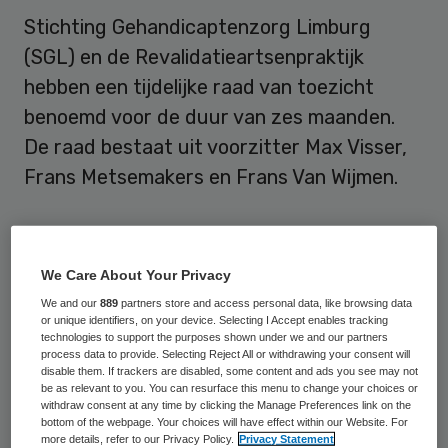
Stichting Gehandicaptenzorg Limburg
(SGL) en de Revalidatieartsenpraktijk
hebben een tijdelijke raad van toezicht
benoemd voor de duur van zes maanden.
De raad bestaat uit voorzitter Max Visser,
Frans Metsemakers en Frans Van Wijmen.
Problemen aanpakken
We Care About Your Privacy
De nieuwe raad gaat zich eerst oriënteren
We and our
889
partners store and access personal data, like browsing data
op de problemen en onrust die heersen
or unique identifiers, on your device. Selecting I Accept enables tracking
technologies to support the purposes shown under we and our partners
binnen
SGL
en komen daarna met een plan
process data to provide. Selecting Reject All or withdrawing your consent will
disable them. If trackers are disabled, some content and ads you see may not
van aanpak. “Wij constateren met vele
be as relevant to you. You can resurface this menu to change your choices or
withdraw consent at any time by clicking the Manage Preferences link on the
anderen binnen en buiten de organisatie
bottom of the webpage. Your choices will have effect within our Website. For
dat er onrust heerst binnen SGL. Dat mag
more details, refer to our Privacy Policy.
Privacy Statement