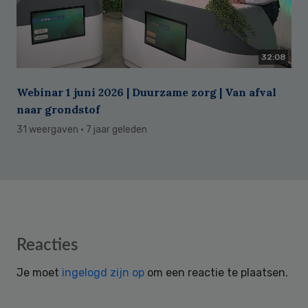
32:08
Webinar 1 juni 2026 | Duurzame zorg | Van afval
naar grondstof
31 weergaven
· 7 jaar geleden
Reader
Reacties
Interactions
Je moet
ingelogd zijn op
om een reactie te plaatsen.