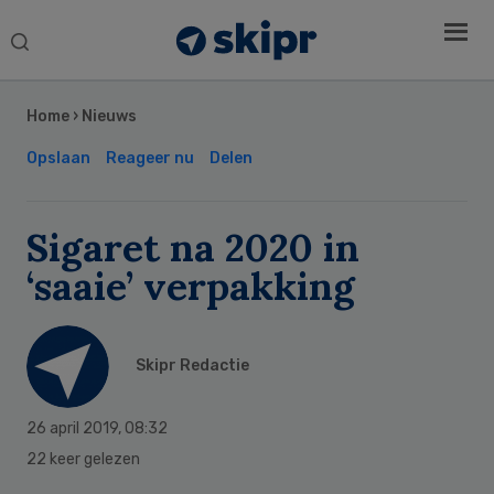
Search
this
Secondary
website
Sidebar
Home
›
Nieuws
Opslaan
Reageer nu
Delen
Sigaret na 2020 in
‘saaie’ verpakking
Skipr Redactie
26 april 2019
,
08:32
22 keer gelezen