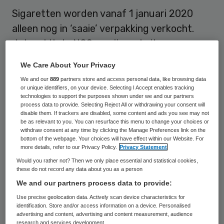
Sigaretten worden vanaf 1 januari 2020
alleen nog in ‘saaie’ verpakking verkocht.
dat meldt de NOS op zijn website naar
aanleiding van voorstellen die
We Care About Your Privacy
staatssecretaris Blokhuis van
We and our
889
partners store and access personal data, like browsing data
Volksgezondheid op internet heeft
or unique identifiers, on your device. Selecting I Accept enables tracking
technologies to support the purposes shown under we and our partners
gepubliceerd.
process data to provide. Selecting Reject All or withdrawing your consent will
disable them. If trackers are disabled, some content and ads you see may not
be as relevant to you. You can resurface this menu to change your choices or
Deze maatregel is een van de manieren
withdraw consent at any time by clicking the Manage Preferences link on the
bottom of the webpage. Your choices will have effect within our Website. For
waarop Blokhuis hoopt het roken minder
more details, refer to our Privacy Policy.
Privacy Statement
aantrekkelijk te maken. Op de pakjes mag
Would you rather not? Then we only place essential and statistical cookies,
these do not record any data about you as a person
naast de gebruikelijke waarschuwende
We and our partners process data to provide:
teksten en foto’s alleen nog de naam van de
Use precise geolocation data. Actively scan device characteristics for
fabrikant staan en informatie over de soort
identification. Store and/or access information on a device. Personalised
advertising and content, advertising and content measurement, audience
sigaret.
research and services development.