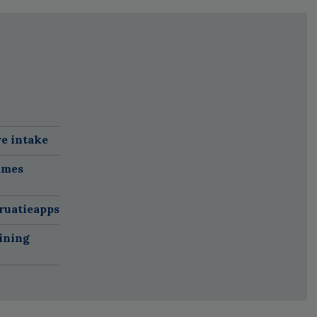
re intake
ames
ruatieapps
ining