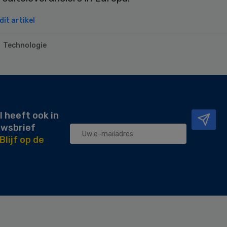
it artikel
Technologie
l heeft ook in
uwsbrief
Blijf op de