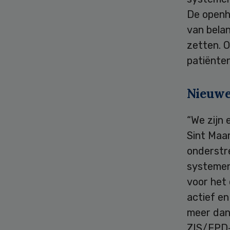
De openh
van belan
zetten. O
patiënten
Nieuw
“We zijn
Sint Maa
onderstr
systemen
voor het
actief en
meer dan
ZIS/EPD-