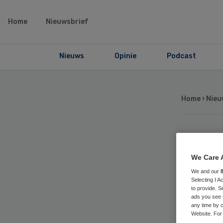
Home
Nieuwsbrief
Nieuws
Opinie
Podcast
Home
›
Nieu
Si
We Care 
rui
We and our
Selecting I 
to provide. S
Ne
ads you see 
any time by c
Website. For 