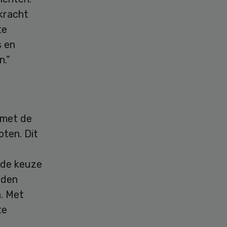
kracht
te
s en
n.”
 met de
oten. Dit
 de keuze
nden
a. Met
te