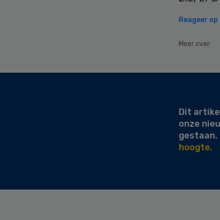
Reageer op d
Meer over:
Secondary
Sidebar
Dit artike
onze nie
gestaan.
hoogte.