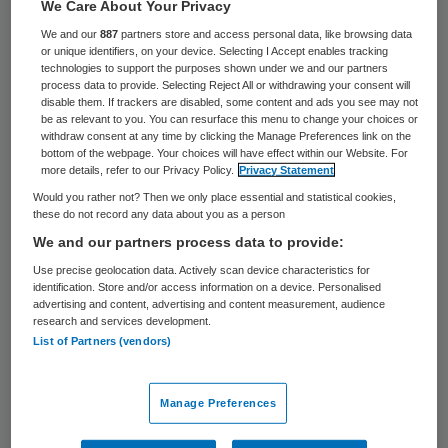
We Care About Your Privacy
2 mei 2025
,
10:05
We and our
887
partners store and access personal data, like browsing data
1075 keer gelezen
or unique identifiers, on your device. Selecting I Accept enables tracking
technologies to support the purposes shown under we and our partners
Sjaak Wijma is per 1 juni 2025 benoemd tot
process data to provide. Selecting Reject All or withdrawing your consent will
disable them. If trackers are disabled, some content and ads you see may not
voorzitter van de raad van toezicht van het
be as relevant to you. You can resurface this menu to change your choices or
withdraw consent at any time by clicking the Manage Preferences link on the
Canisius Wilhelmina Ziekenhuis (CWZ).
bottom of the webpage. Your choices will have effect within our Website. For
more details, refer to our Privacy Policy.
Privacy Statement
Would you rather not? Then we only place essential and statistical cookies,
Wijma volgt de huidige voorzitter Herman
these do not record any data about you as a person
Bolhaar, wiens tweede termijn als
We and our partners process data to provide:
voorzitter afloopt. Wijma start per 1 mei
Use precise geolocation data. Actively scan device characteristics for
identification. Store and/or access information on a device. Personalised
2025 al als lid van de raad van toezicht.
advertising and content, advertising and content measurement, audience
research and services development.
List of Partners (vendors)
Wijma was van november 2018 tot zijn eind
2024 voorzitter van Zorginstituut
Manage Preferences
Nederland. Hij maakte vanaf 2016 deel uit
van de raad van bestuur van het