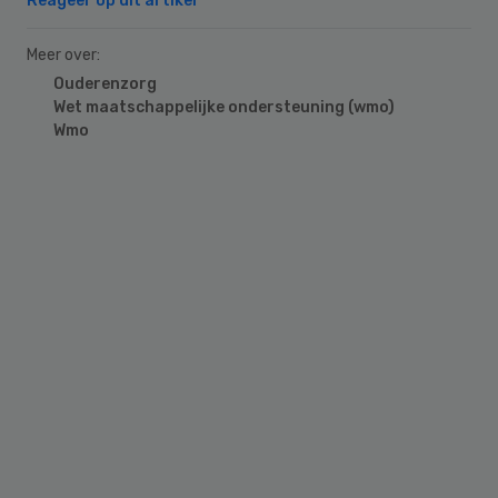
Reageer op dit artikel
Meer over:
Ouderenzorg
Wet maatschappelijke ondersteuning (wmo)
Wmo
Primary
Sidebar