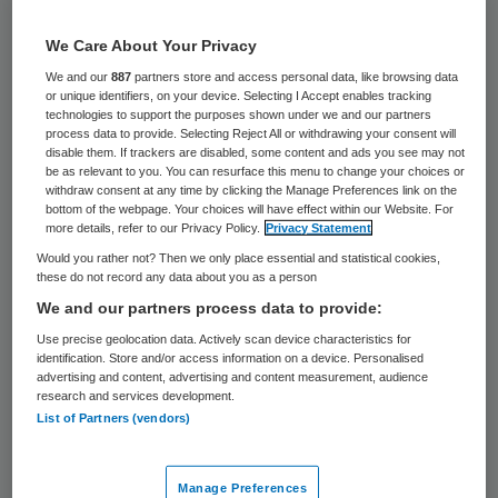
24 keer gelezen
We Care About Your Privacy
De gemeente Sliedrecht introduceert de
We and our
887
partners store and access personal data, like browsing data
zogeheten blijverslening. Deze moet
or unique identifiers, on your device. Selecting I Accept enables tracking
technologies to support the purposes shown under we and our partners
mensen in staat stellen om door het
process data to provide. Selecting Reject All or withdrawing your consent will
disable them. If trackers are disabled, some content and ads you see may not
aanpassen van hun koopwoning langer
be as relevant to you. You can resurface this menu to change your choices or
withdraw consent at any time by clicking the Manage Preferences link on the
zelfstandig te blijven wonen. Dinsdagavond
bottom of the webpage. Your choices will have effect within our Website. For
more details, refer to our Privacy Policy.
Privacy Statement
stemde een meerderheid van de
Would you rather not? Then we only place essential and statistical cookies,
gemeenteraad in met dit voorstel van het
these do not record any data about you as a person
college.
We and our partners process data to provide:
Use precise geolocation data. Actively scan device characteristics for
“De meeste mensen willen zelf ook zo lang
identification. Store and/or access information on a device. Personalised
advertising and content, advertising and content measurement, audience
mogelijk in hun eigen woning blijven”, zegt
research and services development.
wethouder Aldrik Dijkstra (wonen). “Helaas
List of Partners (vendors)
komt ouderdom vaak met gebreken,
waardoor in huis aanpassingen nodig zijn.
Manage Preferences