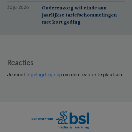
Ouderenzorg wil einde aan
30 jul 2026
jaarlijkse tariefschommelingen
met kort geding
Reader
Reacties
Interactions
Je moet
ingelogd zijn op
om een reactie te plaatsen.