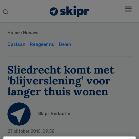
Search
this
Secondary
website
Sidebar
Home
›
Nieuws
Opslaan
Reageer nu
Delen
Sliedrecht komt met
‘blijverslening’ voor
langer thuis wonen
Skipr Redactie
27 oktober 2016
,
09:58