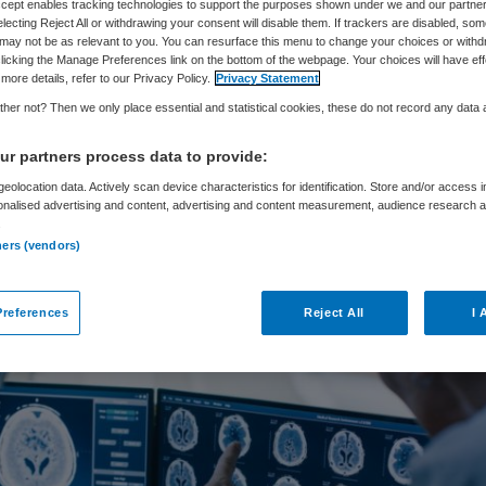
Accept enables tracking technologies to support the purposes shown under we and our partne
electing Reject All or withdrawing your consent will disable them. If trackers are disabled, so
may not be as relevant to you. You can resurface this menu to change your choices or withd
licking the Manage Preferences link on the bottom of the webpage. Your choices will have eff
Corine Lutz
17 maart 2025
,
10:11
1117 keer gelezen
more details, refer to our Privacy Policy.
Privacy Statement
her not? Then we only place essential and statistical cookies, these do not record any data
ing radiologie van Máxima MC (MMC) maakt sinds d
r partners process data to provide:
an kunstmatige intelligentie (AI) om diagnoses sne
eolocation data. Actively scan device characteristics for identification. Store and/or access 
onalised advertising and content, advertising and content measurement, audience research 
ger en efficiënter te stellen. Daarnaast moet he
.
elpen bij het omgaan met de toenemende druk op 
ners (vendors)
references
Reject All
I 