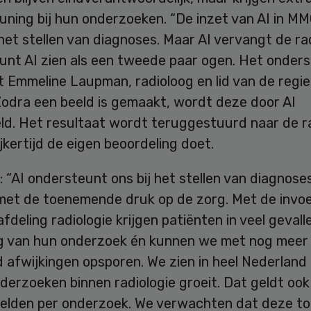
uning bij hun onderzoeken. “De inzet van AI in M
het stellen van diagnoses. Maar AI vervangt de ra
kunt AI zien als een tweede paar ogen. Het onder
t Emmeline Laupman, radioloog en lid van de regi
Zodra een beeld is gemaakt, wordt deze door AI
ld. Het resultaat wordt teruggestuurd naar de r
ijkertijd de eigen beoordeling doet.
“AI ondersteunt ons bij het stellen van diagnoses
et de toenemende druk op de zorg. Met de invoe
afdeling radiologie krijgen patiënten in veel geval
ag van hun onderzoek én kunnen we met nog meer
 afwijkingen opsporen. We zien in heel Nederland
derzoeken binnen radiologie groeit. Dat geldt ook
eelden per onderzoek. We verwachten dat deze t