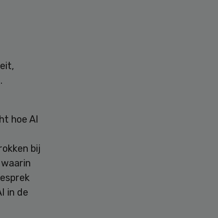
eit,
.
ht hoe AI
okken bij
 waarin
gesprek
I in de