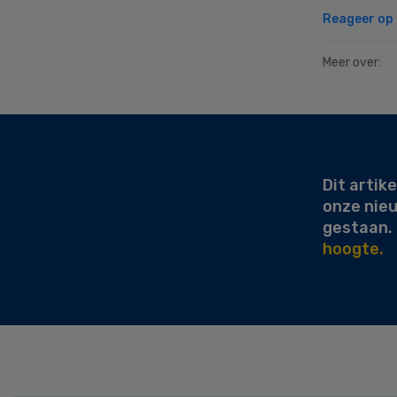
Reageer op d
Meer over:
Secondary
Sidebar
Dit artike
onze nie
gestaan.
hoogte.