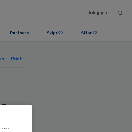
Searc
Inloggen
this
websit
Partners
Skipr
99
Skipr
22
Primary
Sidebar
en
Print
ma
 device.