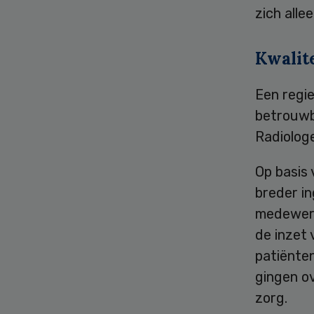
zich alle
Kwalite
Een regi
betrouwb
Radiolog
Op basis
breder in
medewerk
de inzet
patiënte
gingen o
zorg.