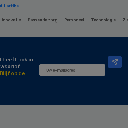
it artikel
Innovatie
Passende zorg
Personeel
Technologie
Zi
l heeft ook in
uwsbrief
Blijf op de