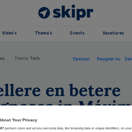
Video’s
Thema’s
Events
Vacatures
ws
Thema:
Tech
Opslaan
Reageer nu
Del
llere en betere
agnoses in Máxi
 met AI
About Your Privacy
887
partners store and access personal data, like browsing data or unique identifiers, on your