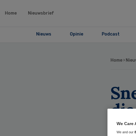
Home
Nieuwsbrief
Nieuws
Opinie
Podcast
Home
›
Nieu
Sne
di
MC
We Care 
We and our