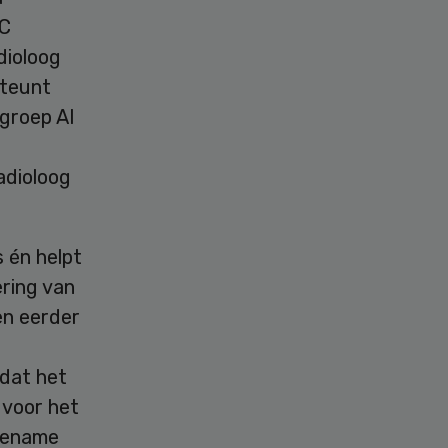
MC
dioloog
steunt
egroep AI
adioloog
 én helpt
ring van
len eerder
 dat het
 voor het
oename