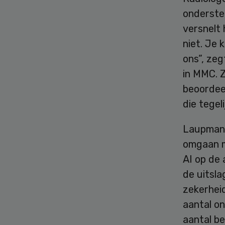
onderste
versnelt 
niet. Je 
ons”, zeg
in MMC. 
beoordee
die tegel
Laupman: 
omgaan m
AI op de 
de uitsl
zekerheid
aantal on
aantal b