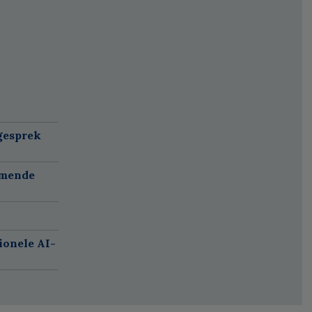
gesprek
omende
ionele AI-