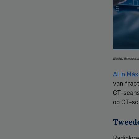
Beeld: Goroden
AI in Má
van frac
CT-scans,
op CT-sc
Tweede
Radiologe