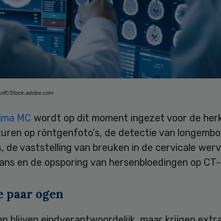
koff/Stock.adobe.com
xima MC
wordt op dit moment ingezet voor de her
turen op röntgenfoto’s, de detectie van longembo
 de vaststelling van breuken in de cervicale wer
ans en de opsporing van hersenbloedingen op CT-
 paar ogen
n blijven eindverantwoordelijk, maar krijgen extr