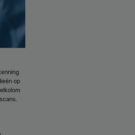
kenning
lieën op
velkolom
scans.
a