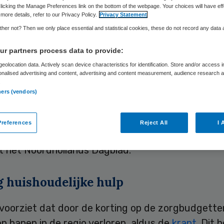
licking the Manage Preferences link on the bottom of the webpage. Your choices will have eff
more details, refer to our Privacy Policy.
Privacy Statement
her not? Then we only place essential and statistical cookies, these do not record any data
Skipr Redactie
14 maart 2013
,
14:45
27 keer gelezen
r partners process data to provide:
eolocation data. Actively scan device characteristics for identification. Store and/or access 
annen van het Rijk om driekwart van het budget v
onalised advertising and content, advertising and content measurement, audience research 
.
lijke hulp te schrappen daadwerkelijk doorgaan, 
ners (vendors)
 in West-Friesland jaren achterop. Dat stelt de S
eeft woensdag een informatiebijeenkomst georgan
references
Reject All
I 
mers aan een landelijke protest in beweging te kr
t het Noordhollands Dagblad.
g huishoudelijke hulp
 voorziet dat door de korting op de zorgbudgette
 banen in de regio verloren, aldus de
krant
. Dit 