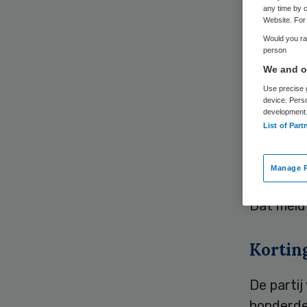
any time by c
Website. For 
Would you rat
person
We and ou
Use precise g
Als de pl
device. Pers
development
huishoude
List of Part
thuiszorg
partij h
Manage P
om deelne
Dat meld
Kortin
De partij
honderden