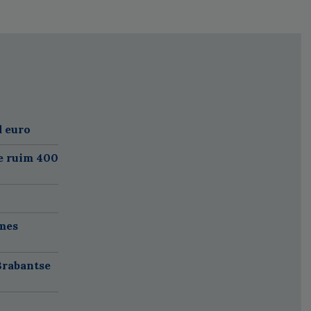
d euro
e ruim 400
mes
Brabantse