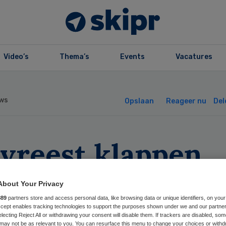
Video’s
Thema’s
Events
Vacatures
ws
Opslaan
Reageer nu
Del
 vreest klappen
uiszorg West-
About Your Privacy
esland
889
partners store and access personal data, like browsing data or unique identifiers, on your
Accept enables tracking technologies to support the purposes shown under we and our partne
electing Reject All or withdrawing your consent will disable them. If trackers are disabled, so
may not be as relevant to you. You can resurface this menu to change your choices or withd