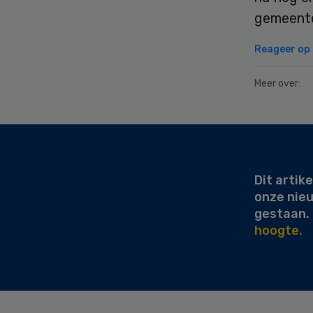
gemeent
Reageer op d
Meer over:
Secondary
Sidebar
Dit artike
onze nie
gestaan.
hoogte.