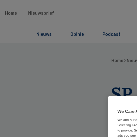
Home
Nieuwsbrief
Nieuws
Opinie
Podcast
Home
›
Nieu
SP
th
We Care 
Fri
We and our
Selecting I 
to provide. S
ads you see 