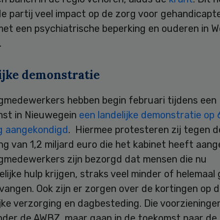
e partij veel impact op de zorg voor gehandicapt
et een psychiatrische beperking en ouderen in W
.
ijke demonstratie
gmedewerkers hebben begin februari tijdens een
mst in Nieuwegein
een landelijke demonstratie op 6 
g aangekondigd
. Hiermee protesteren zij tegen d
ng van 1,2 miljard euro die het kabinet heeft aan
gmedewerkers zijn bezorgd dat mensen die nu
lijke hulp krijgen, straks veel minder of helemaal
vangen. Ook zijn er zorgen over de kortingen op 
jke verzorging en dagbesteding. Die voorzieningen
nder de AWBZ, maar gaan in de toekomst naar de