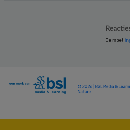
Reader
Reactie
Interactions
Je moet
in
© 2026 | BSL Media & Learn
Nature