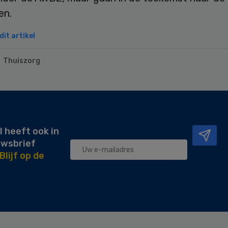
en.
it artikel
Thuiszorg
l heeft ook in
uwsbrief
Blijf op de