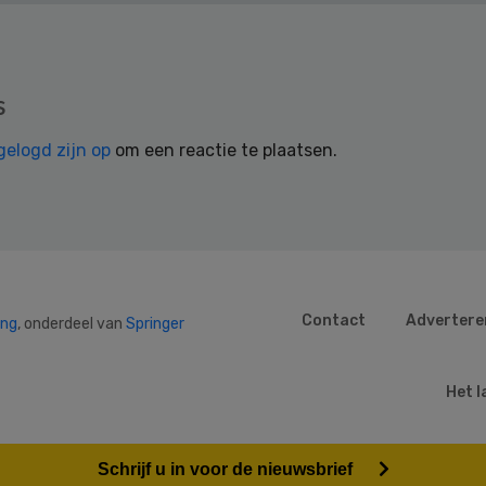
s
gelogd zijn op
om een reactie te plaatsen.
Contact
Advertere
ing
, onderdeel van
Springer
Het l
Schrijf u in voor de nieuwsbrief