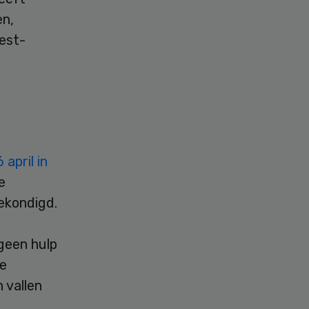
en,
est-
april in
e
gekondigd.
 geen hulp
de
 vallen