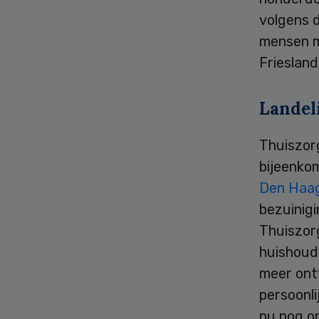
volgens d
mensen m
Friesland
Landel
Thuiszor
bijeenko
Den Haa
bezuinigi
Thuiszor
huishoude
meer ont
persoonli
nu nog o