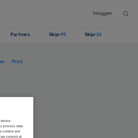
Searc
Inloggen
this
websit
Partners
Skipr
99
Skipr
22
Primary
Sidebar
en
Print
 device.
rs process data
me content and
raw consent at