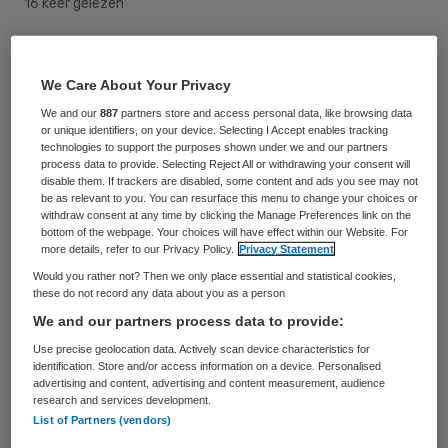
16 keer gelezen
De SP wil opheldering van minister
We Care About Your Privacy
Schippers over prijsafspraken die ze met
We and our
887
partners store and access personal data, like browsing data
fabrikanten heeft gemaakt over medicijnen
or unique identifiers, on your device. Selecting I Accept enables tracking
tegen bloedstolling. Aanleiding is een
technologies to support the purposes shown under we and our partners
process data to provide. Selecting Reject All or withdrawing your consent will
bericht in de Telegraaf donderdag dat de
disable them. If trackers are disabled, some content and ads you see may not
be as relevant to you. You can resurface this menu to change your choices or
ambtenaren op VWS details over de
withdraw consent at any time by clicking the Manage Preferences link on the
bottom of the webpage. Your choices will have effect within our Website. For
onderhandelingen niet wilden prijsgeven
more details, refer to our Privacy Policy.
Privacy Statement
aan de Tweede Kamer.
Would you rather not? Then we only place essential and statistical cookies,
these do not record any data about you as a person
Het ministerie laat in een reactie weten dat
We and our partners process data to provide:
de Tweede Kamer altijd glashelder is
Use precise geolocation data. Actively scan device characteristics for
identification. Store and/or access information on a device. Personalised
ingelicht over afspraken die soms worden
advertising and content, advertising and content measurement, audience
research and services development.
gemaakt met medicijnfabrikanten. Doel is
List of Partners (vendors)
om de prijs omlaag te krijgen zodat