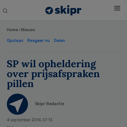
Search
this
Secondary
website
Sidebar
Home
›
Nieuws
Opslaan
Reageer nu
Delen
SP wil opheldering
over prijsafspraken
pillen
Skipr Redactie
4 september 2014
,
07:13