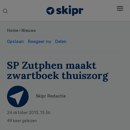
Search
this
Secondary
website
Sidebar
Home
›
Nieuws
Opslaan
Reageer nu
Delen
SP Zutphen maakt
zwartboek thuiszorg
Skipr Redactie
24 oktober 2013
,
13:36
49 keer gelezen