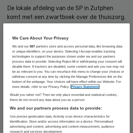
De lokale afdeling van de SP in Zutphen
komt met een zwartboek over de thuiszorg.
Dat meldt De Gelderlander.
We Care About Your Privacy
De
regiokrant
stelt dat de SP het
We and our
887
partners store and access personal data, like browsing data
zwartboek zal verspreiden onder 25.000
or unique identifiers, on your device. Selecting I Accept enables tracking
technologies to support the purposes shown under we and our partners
huishoudens in de Zutphen. Eerder opende
process data to provide. Selecting Reject All or withdrawing your consent will
de SP een meldpunt, waar burgers hun
disable them. If trackers are disabled, some content and ads you see may not
be as relevant to you. You can resurface this menu to change your choices or
klachten over de thuiszorg kwijt konden.
withdraw consent at any time by clicking the Manage Preferences link on the
bottom of the webpage. Your choices will have effect within our Website. For
Die klachten zijn nu gebundeld in het
more details, refer to our Privacy Policy.
Privacy Statement
zwartboek. De SP reageert met het
Would you rather not? Then we only place essential and statistical cookies,
these do not record any data about you as a person
zwartboek op de
We and our partners process data to provide:
aanbestedingsprocedures. De SP spreekt
Use precise geolocation data. Actively scan device characteristics for
van een ’thuiszorgfiasco’.
identification. Store and/or access information on a device. Personalised
advertising and content, advertising and content measurement, audience
research and services development.