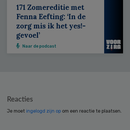
171 Zomereditie met
Fenna Eefting: ‘In de
zorg mis ik het yes!-
gevoel’
Naar de podcast
Reader
Reacties
Interactions
Je moet
ingelogd zijn op
om een reactie te plaatsen.