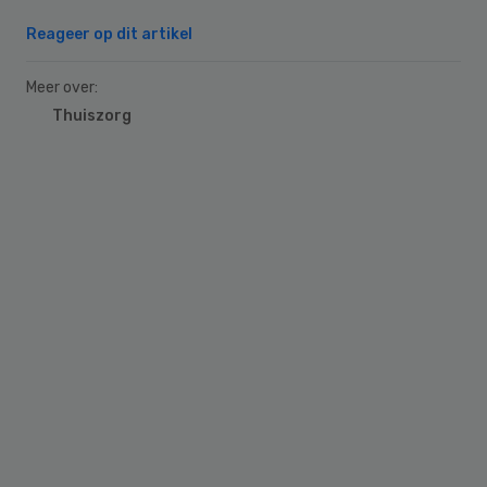
Reageer op dit artikel
Meer over:
Thuiszorg
Primary
Sidebar