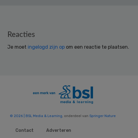
Reader
Reacties
Interactions
Je moet
ingelogd zijn op
om een reactie te plaatsen.
© 2026 | BSL Media & Learning
, onderdeel van
Springer Nature
Contact
Adverteren