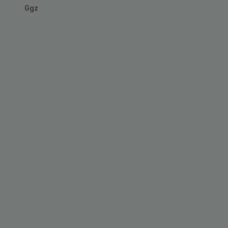
Ggz
Primary
Sidebar