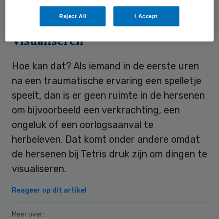
herbelevingen.
Reject All
I Accept
Visualiseren
Hoe kan dat? Als iemand in de eerste uren
na een traumatische ervaring een spelletje
speelt, dan is er geen ruimte in de hersenen
om bijvoorbeeld een verkrachting, een
ongeluk of een oorlogsaanval te
herbeleven. Dat komt onder andere omdat
de hersenen bij Tetris druk zijn om dingen te
visualiseren.
Reageer op dit artikel
Meer over: