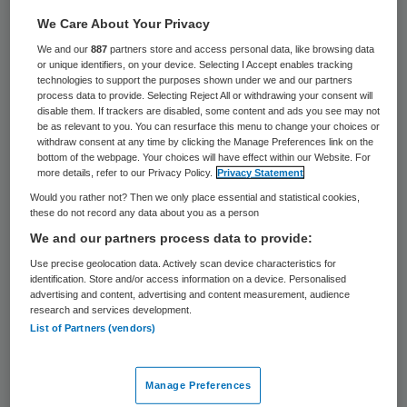
Speel meteen na een traumatische ervaring
We Care About Your Privacy
een spelletje Tetris. Dat kan een
We and our
887
partners store and access personal data, like browsing data
or unique identifiers, on your device. Selecting I Accept enables tracking
posttraumatische stressstoornis (PTSS) in
technologies to support the purposes shown under we and our partners
process data to provide. Selecting Reject All or withdrawing your consent will
de toekomst voorkomen. Het zou dus een
disable them. If trackers are disabled, some content and ads you see may not
be as relevant to you. You can resurface this menu to change your choices or
goedkoop hulpmiddel bij behandelingen
withdraw consent at any time by clicking the Manage Preferences link on the
kunnen zijn.
bottom of the webpage. Your choices will have effect within our Website. For
more details, refer to our Privacy Policy.
Privacy Statement
Would you rather not? Then we only place essential and statistical cookies,
Dat blijkt uit onderzoek van het Karolinska-
these do not record any data about you as a person
instituut in Zweden
waar het RTL Nieuws
We and our partners process data to provide:
over schrijft
. Daar werden 71 patiënten
Use precise geolocation data. Actively scan device characteristics for
identification. Store and/or access information on a device. Personalised
onderzocht na een ernstig motorongeluk.
advertising and content, advertising and content measurement, audience
De helft moest in de eerste 6 uur na het
research and services development.
List of Partners (vendors)
ongeluk Tetris spelen, de andere helft deed
dat niet. De Tetris-spelers hadden in de
Manage Preferences
week erna significant minder last van