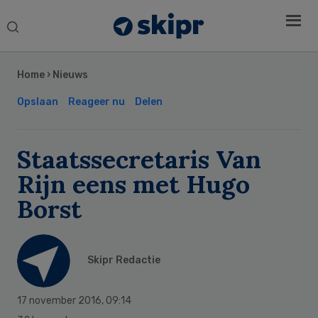
Search
this
Secondary
website
Sidebar
Home
›
Nieuws
Opslaan
Reageer nu
Delen
Staatssecretaris Van
Rijn eens met Hugo
Borst
Skipr Redactie
17 november 2016
,
09:14