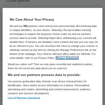
32 keer gelezen
Staatssecretaris Martin van Rijn (VWS)
We Care About Your Privacy
onderschrijft dat er goed en genoeg
We and our
889
partners store and access personal data, like browsing data
personeel in de ouderenzorg moet zijn,
or unique identifiers, on your device. Selecting I Accept enables tracking
technologies to support the purposes shown under we and our partners
maar dat kost tijd. Hij schrijft dit in een
process data to provide. Selecting Reject All or withdrawing your consent will
reactie op het manifest over de
disable them. If trackers are disabled, some content and ads you see may not
be as relevant to you. You can resurface this menu to change your choices or
ouderenzorg dat columnist Hugo Borst van
withdraw consent at any time by clicking the Manage Preferences link on the
bottom of the webpage. Your choices will have effect within our Website. For
het Algemeen Dagblad (AD) in oktober
more details, refer to our Privacy Policy.
Privacy Statement
presenteerde.
Would you rather not? Then we only place essential and statistical cookies,
these do not record any data about you as a person
Van Rijn is het niet alleen met Borst eens
We and our partners process data to provide:
over het feit dat er meer personeel nodig is,
Use precise geolocation data. Actively scan device characteristics for
identification. Store and/or access information on a device. Personalised
schrijft hij in een
open brief in het AD
. Ook
advertising and content, advertising and content measurement, audience
research and services development.
vindt hij dat er meer goede betrokken
List of Partners (vendors)
bestuurders moeten zijn, dat er goed