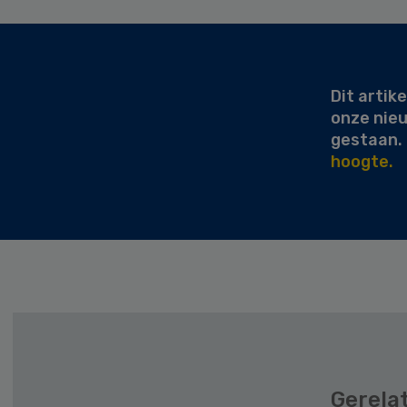
Secondary
Sidebar
Dit artike
onze nie
gestaan.
hoogte.
Gerela