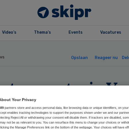
Video’s
Thema’s
Events
Vacatures
ws
Opslaan
Reageer nu
Del
atssecretaris Va
jn gunt gemeent
About Your Privacy
889
partners store and access personal data, like browsing data or unique identifiers, on your
d
Accept enables tracking technologies to support the purposes shown under we and our partne
electing Reject All or withdrawing your consent will disable them. If trackers are disabled, so
may not be as relevant to you. You can resurface this menu to change your choices or withd
licking the Manage Preferences link on the bottom of the webpage. Your choices will have eff