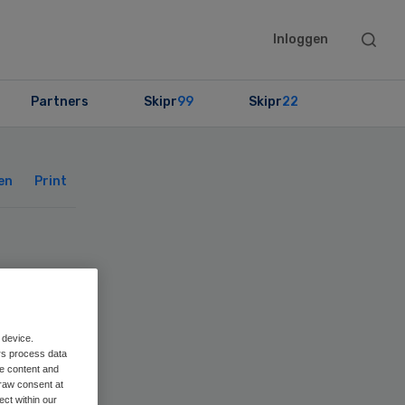
Searc
Inloggen
this
websit
Partners
Skipr
99
Skipr
22
Primary
Sidebar
en
Print
n
en
 device.
rs process data
me content and
raw consent at
ect within our