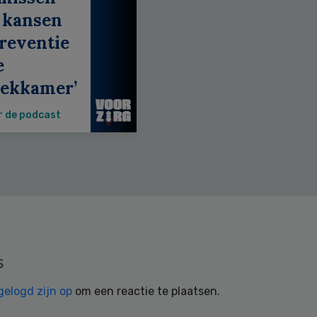
 kansen
reventie
e
eekkamer’
r de podcast
s
gelogd zijn op
om een reactie te plaatsen.