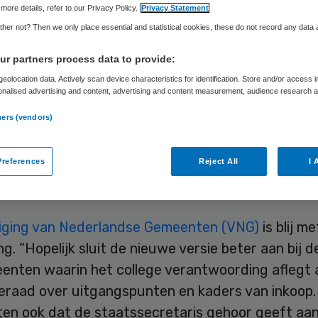
more details, refer to our Privacy Policy.
Privacy Statement
her not? Then we only place essential and statistical cookies, these do not record any data
Skipr Redactie
4 april 2016
,
15:07
14 keer gelezen
r partners process data to provide:
eolocation data. Actively scan device characteristics for identification. Store and/or access 
onalised advertising and content, advertising and content measurement, audience research 
cretaris Van Rijn van VWS gaat de (concept-)AMv
.
ners (vendors)
ppelijk ondersteuning aanpassen voordat deze n
amer gaat. De consultatieperiode wordt verlengd.
references
Reject All
I 
st van een bestuurlijk overleg tussen de staatss
G.
iging van Nederlandse Gemeenten (VNG)
is blij m
g. “Hopelijk sluit de nieuwe versie beter aan bij de
enten waarin het college verantwoording aflegt 
raad over uitgangspunten en kaders van inkoop.
en ook dat de staatssecretaris gehoor geeft aa