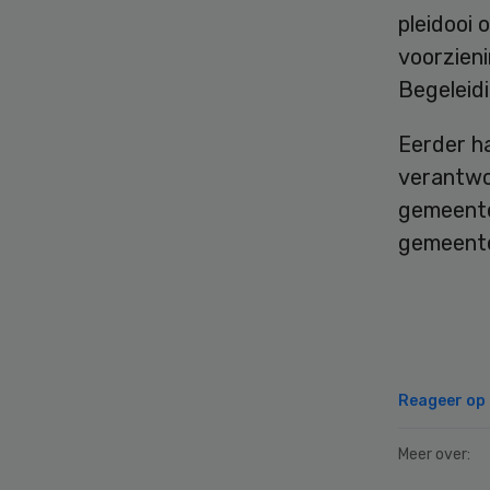
pleidooi 
voorzieni
Begeleidi
Eerder h
verantwo
gemeente
gemeente
Reageer op d
Meer over: