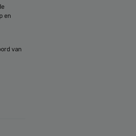
le
p en
bord van