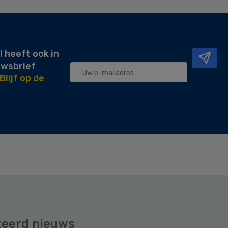
l heeft ook in
uwsbrief
Blijf op de
teerd nieuws