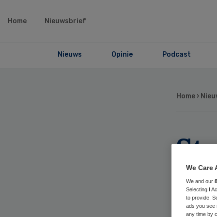
Home
Nieuwsbrief
Nieuws
Opinie
Podcast
Home
›
Nieu
Sta
Ri
We Care 
We and our
tij
Selecting I 
to provide. S
ads you see 
any time by c