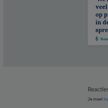
veel
op p
in d
spr
Naa
Reader
Reactie
Interactions
Je moet
in