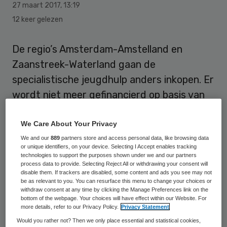
27 maart 2017
,
13:19
12 keer gelezen
De regio’s Amsterdam-Amstelland en
Zaanstreek-Waterland gaan de
specialistische jeugdhulp anders inkopen. Er
wordt niet meer gefinancierd op basis van
afzonderlijke behandelingen, maar op een
integrale, resultaatgerichte aanpak. De
We Care About Your Privacy
grondslag daarvoor is het plan dat het
We and our
889
partners store and access personal data, like browsing data
or unique identifiers, on your device. Selecting I Accept enables tracking
gezin zelf opstelt.
technologies to support the purposes shown under we and our partners
process data to provide. Selecting Reject All or withdrawing your consent will
disable them. If trackers are disabled, some content and ads you see may not
Het gaat om gezinnen met complexe
be as relevant to you. You can resurface this menu to change your choices or
withdraw consent at any time by clicking the Manage Preferences link on the
problemen waar veel hulpverleners over de
bottom of the webpage. Your choices will have effect within our Website. For
more details, refer to our Privacy Policy.
Privacy Statement
vloer komen. Daardoor ontbreekt nu regie.
Would you rather not? Then we only place essential and statistical cookies,
Voor elk gezin, kind of jeugdige wordt