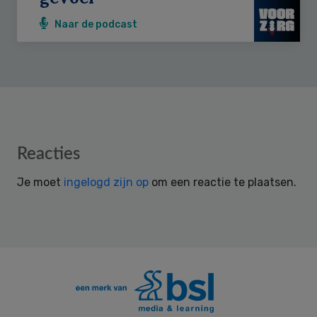
Naar de podcast
Reader
Reacties
Interactions
Je moet
ingelogd zijn op
om een reactie te plaatsen.