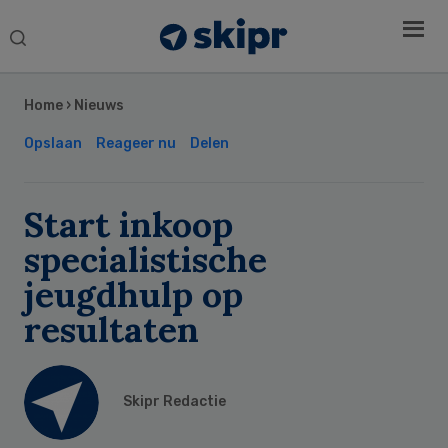
Search
this
Secondary
website
Sidebar
Home
›
Nieuws
Opslaan
Reageer nu
Delen
Start inkoop
specialistische
jeugdhulp op
resultaten
Skipr Redactie