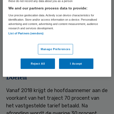
these do not record any data about you as a person
straks een ‘hoofdaannemer’ aangesteld als
We and our partners process data to provide:
er specialistische jeugdhulp nodig is. Die
Use precise geolocation data. Actively scan device characteristics for
identification. Store and/or access information on a device. Personalised
hoofdaannemer is verantwoordelijk voor
advertising and content, advertising and content measurement, audience
research and services development.
het behalen van de resultaten uit het plan
List of Partners (vendors)
en kan naar eigen inzicht hulp of
ondersteuning inkopen bij ‘onderaannemers’.
Manage Preferences
Dit meldt vakblad
Binnenlands Bestuur
op
27 maart.
Reject All
I Accept
Doelen
Vanaf 2018 krijgt de hoofdaannemer aan de
voorkant van het traject 70 procent van
het vastgestelde tarief betaald. Na
afronding wordt de overige 30 procent