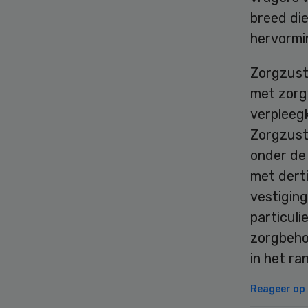
breed di
hervormin
Zorgzuste
met zorgv
verpleegk
Zorgzuste
onder de 
met derti
vestiging
particuli
zorgbeho
in het ra
Reageer op d