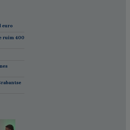
d euro
e ruim 400
mes
Brabantse