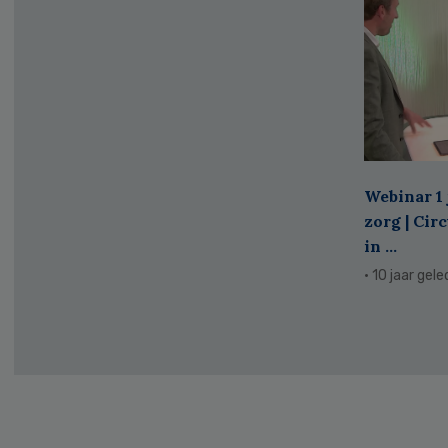
Webinar 1 
zorg | Cir
in ...
· 10 jaar gel