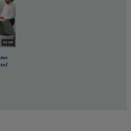
32:08
zame
stof