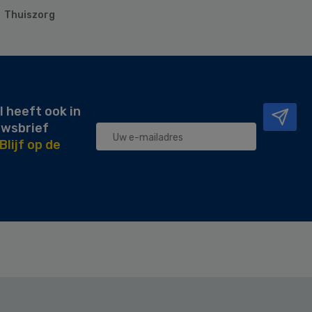
Thuiszorg
l heeft ook in
uwsbrief
Blijf op de