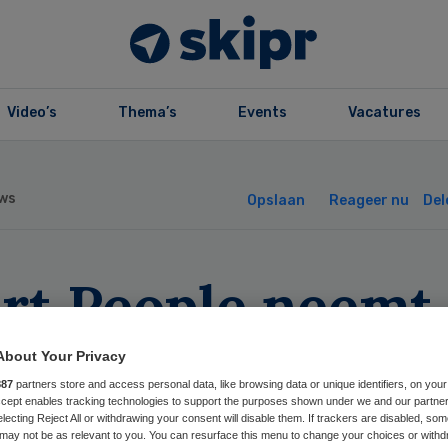
Video’s
Thema’s
Events
Vacatures
ws
Opslaan
Reageer nu
Del
art People neemt
rgzuster over
About Your Privacy
887
partners store and access personal data, like browsing data or unique identifiers, on your
Accept enables tracking technologies to support the purposes shown under we and our partne
electing Reject All or withdrawing your consent will disable them. If trackers are disabled, so
may not be as relevant to you. You can resurface this menu to change your choices or withd