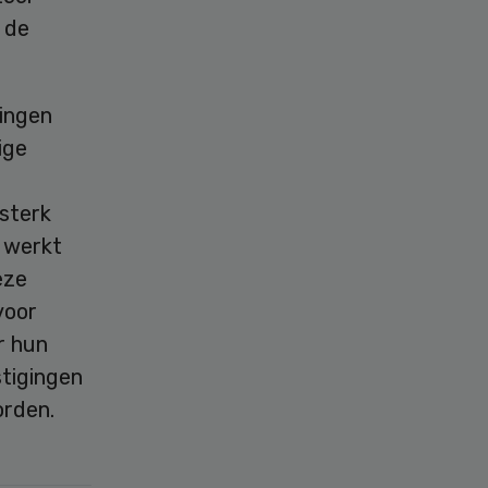
 de
lingen
ige
 sterk
f werkt
eze
voor
r hun
tigingen
orden.