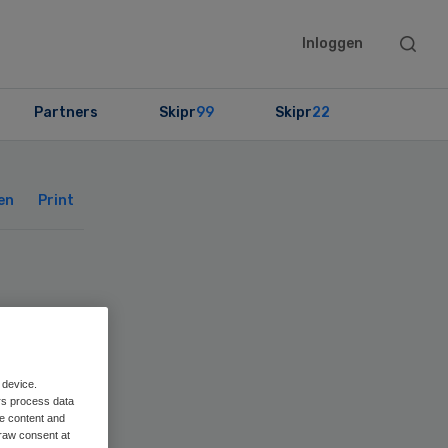
Searc
Inloggen
this
websit
Partners
Skipr
99
Skipr
22
Primary
Sidebar
en
Print
 device.
rs process data
me content and
raw consent at