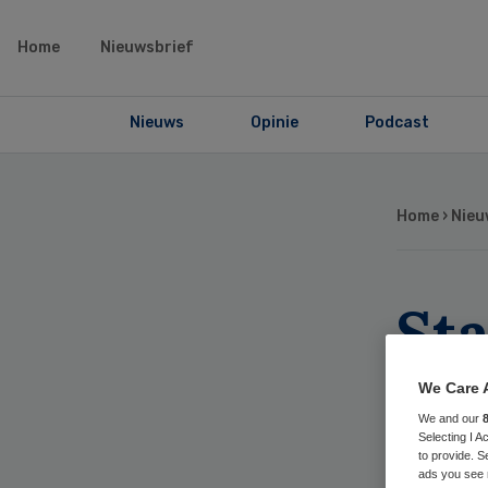
Home
Nieuwsbrief
Nieuws
Opinie
Podcast
Home
›
Nieu
St
Zo
We Care 
We and our
Selecting I 
to provide. S
ads you see 