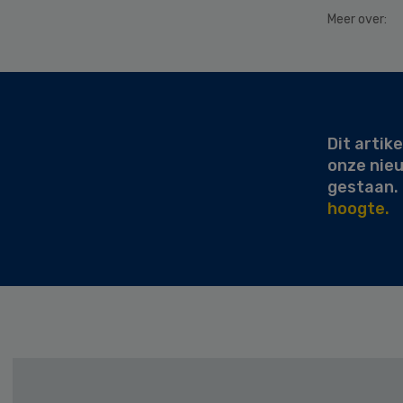
Meer over:
Secondary
Sidebar
Dit artike
onze nie
gestaan.
hoogte.