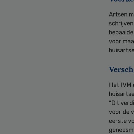
Artsen m
schrijven
bepaalde
voor maa
huisartse
Versch
Het IVM c
huisartse
“Dit verd
voor de v
eerste vo
geneesmid