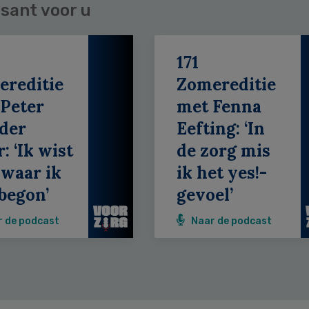
sant voor u
171
ereditie
Zomereditie
Peter
met Fenna
der
Eefting: ‘In
: ‘Ik wist
de zorg mis
 waar ik
ik het yes!-
begon’
gevoel’
r de podcast
Naar de podcast