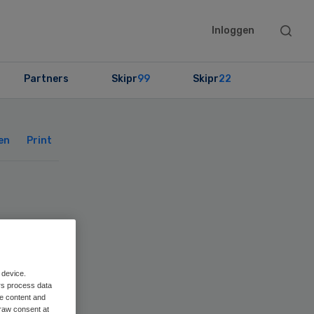
Searc
Inloggen
this
websit
Partners
Skipr
99
Skipr
22
Primary
Sidebar
en
Print
ept
 device.
rs process data
me content and
raw consent at