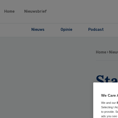
Home
Nieuwsbrief
Nieuws
Opinie
Podcast
Home
›
Nieu
Sta
pat
We Care 
hui
We and our
Selecting I 
to provide. S
ads you see 