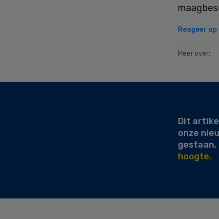
maagbes
Reageer op d
Meer over:
Secondary
Sidebar
Dit artike
onze nie
gestaan.
hoogte.