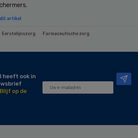
chermers.
it artikel
Eerstelijnszorg
Farmaceutische zorg
l heeft ook in
uwsbrief
Blijf op de