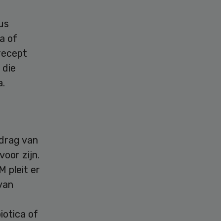
us
a of
recept
 die
a.
edrag van
oor zijn.
M pleit er
 van
iotica of