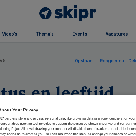
Video’s
Thema’s
Events
Vacatures
ws
Opslaan
Reageer nu
Del
tus en leeftijd
iënt bepalen rec
About Your Privacy
sarts
887
partners store and access personal data, like browsing data or unique identifiers, on your
Accept enables tracking technologies to support the purposes shown under we and our partne
electing Reject All or withdrawing your consent will disable them. If trackers are disabled, so
may not be as relevant to you. You can resurface this menu to change your choices or withd