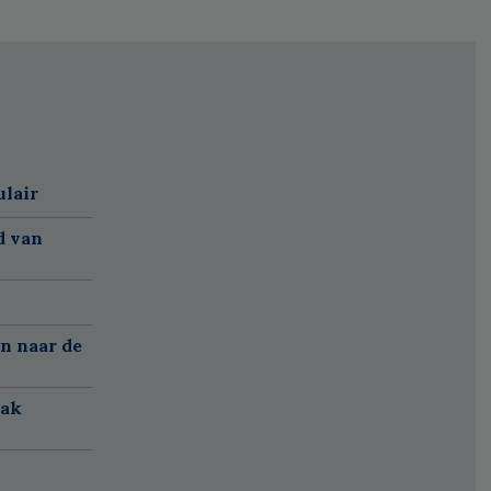
ulair
d van
n naar de
aak