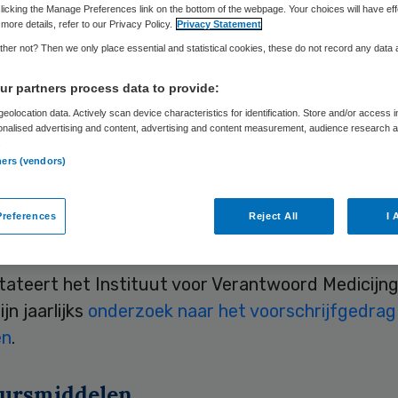
licking the Manage Preferences link on the bottom of the webpage. Your choices will have eff
more details, refer to our Privacy Policy.
Privacy Statement
her not? Then we only place essential and statistical cookies, these do not record any data
Skipr Redactie
21 november 2014
,
11:08
21 keer gelezen
r partners process data to provide:
eolocation data. Actively scan device characteristics for identification. Store and/or access 
onalised advertising and content, advertising and content measurement, audience research 
leconomische status en de leeftijd van een patië
.
nvloed op de medicijnkeuze van de huisarts. Huis
ners (vendors)
patiënten met lagere status of veel patiënten ou
aar in de praktijk schrijven minder vaak geneesmi
references
Reject All
I 
te keuze voor.
tateert het Instituut voor Verantwoord Medicijng
ijn jaarlijks
onderzoek naar het voorschrijfgedrag
en
.
ursmiddelen