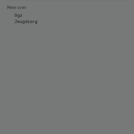
Meer over:
Ggz
Jeugdzorg
Primary
Sidebar