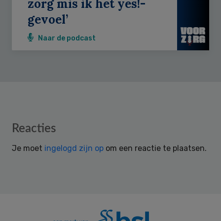
zorg mis ik het yes!-
gevoel’
Naar de podcast
Reader
Reacties
Interactions
Je moet
ingelogd zijn op
om een reactie te plaatsen.