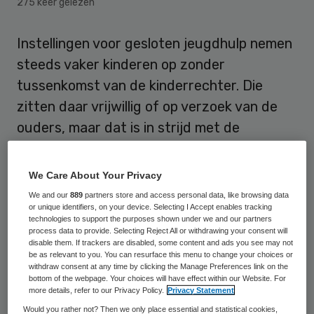
275 keer gelezen
Instellingen voor gesloten jeugdhulp nemen
steeds vaker kinderen op zonder
tussenkomst van de kinderrechter. Die
zitten daar vrijwillig of op verzoek van de
ouders, maar dat is in strijd met de
Jeugdwet. Zo zitten in jeugdinstelling
Schakenbosch in Leidschendam bijna
We Care About Your Privacy
veertig van de honderd cliënten ‘illegaal’.
We and our
889
partners store and access personal data, like browsing data
or unique identifiers, on your device. Selecting I Accept enables tracking
Het gaat om kinderen tussen de 12 en 18
technologies to support the purposes shown under we and our partners
jaar, meestal met een lichte verstandelijke
process data to provide. Selecting Reject All or withdrawing your consent will
disable them. If trackers are disabled, some content and ads you see may not
beperking en ernstige gedragsproblemen.
be as relevant to you. You can resurface this menu to change your choices or
withdraw consent at any time by clicking the Manage Preferences link on the
bottom of the webpage. Your choices will have effect within our Website. For
Dit meldt het NRC
. D66 en SP hebben een
more details, refer to our Privacy Policy.
Privacy Statement
debat met staatssecretaris Van Rijn van
Would you rather not? Then we only place essential and statistical cookies,