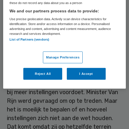
these do not record any data about you as a person
VWS aangevraagd, ondersteund door de
We and our partners process data to provide:
hele Tweede Kamer.
Use precise geolocation data. Actively scan device characteristics for
identification. Store and/or access information on a device. Personalised
advertising and content, advertising and content measurement, audience
Open en gesloten
research and services development.
List of Partners (vendors)
De kinderen in de gesloten instelling krijgen
soms vrijheidsbeperkende maatregelen
Manage Preferences
opgelegd of dwangmedicatie. De Inspectie
voor de Jeugdzorg heeft vorig jaar al aan
Reject All
I Accept
de bel getrokken omdat deze situatie zich
bij meer instellingen voordoet. Minister Van
Rijn werd gevraagd om op te treden. Maar
het is moeilijk te bepalen of en hoeveel
instellingen zich niet aan de wet houden.
Dat komt omdat zij op hetzelfde terrein