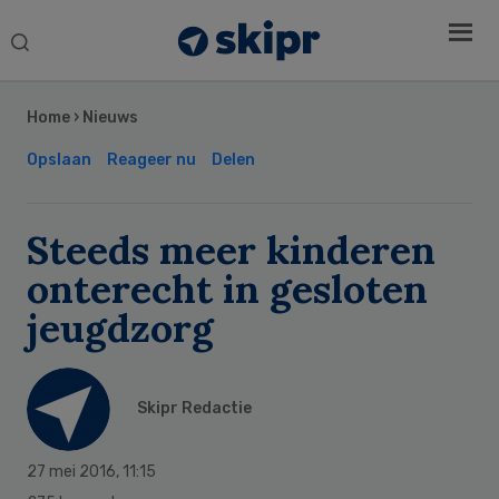
Search
this
Secondary
website
Sidebar
Home
›
Nieuws
Opslaan
Reageer nu
Delen
Steeds meer kinderen
onterecht in gesloten
jeugdzorg
Skipr Redactie
27 mei 2016
,
11:15