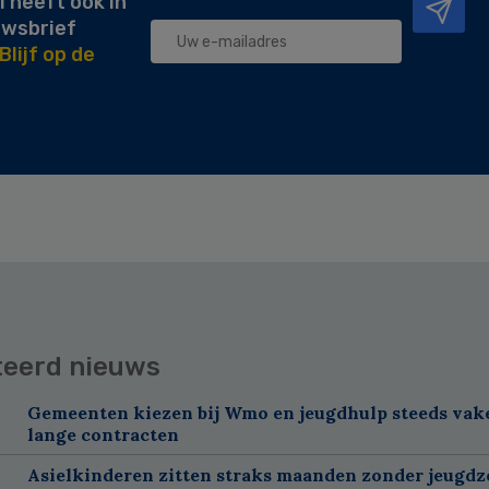
l heeft ook in
uwsbrief
Blijf op de
teerd nieuws
Gemeenten kiezen bij Wmo en jeugdhulp steeds vak
lange contracten
Asielkinderen zitten straks maanden zonder jeugdz