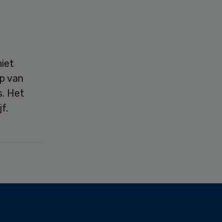
niet
lp van
s. Het
jf.