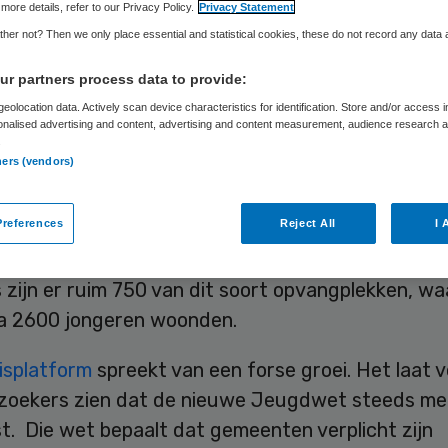
more details, refer to our Privacy Policy.
Privacy Statement
her not? Then we only place essential and statistical cookies, these do not record any data
Skipr Redactie
20 april 2017
,
11:16
41 keer gelezen
r partners process data to provide:
eolocation data. Actively scan device characteristics for identification. Store and/or access 
onalised advertising and content, advertising and content measurement, audience research 
.
l kinderen in gezinshuizen is tussen 2014 en 201
ners (vendors)
rocent toegenomen. Dat blijkt uit een donderdag
erd onderzoek van het Gezinspiratieplein.
references
Reject All
I 
al gezinshuizen in Nederland nam met dertig proc
 zijn er ruim 750 van dit soort opvangplekken, waa
na 2600 jongeren woonden.
isplatform
spreekt van een forse groei. Het laat 
zoekers zien dat de nieuwe Jeugdwet steeds me
t. Die wet bepaalt dat gemeenten verplicht zijn