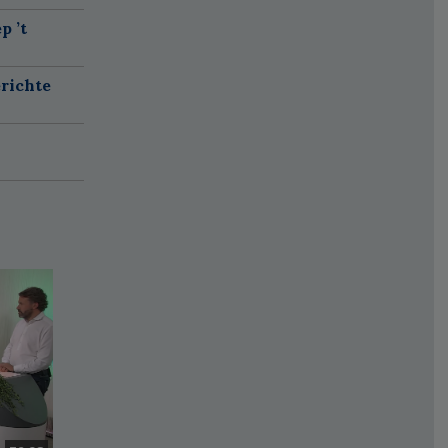
p ’t
richte