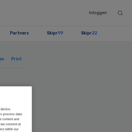
Searc
Inloggen
this
websit
Partners
Skipr
99
Skipr
22
Primary
Sidebar
en
Print
ren
 device.
rs process data
me content and
raw consent at
ect within our