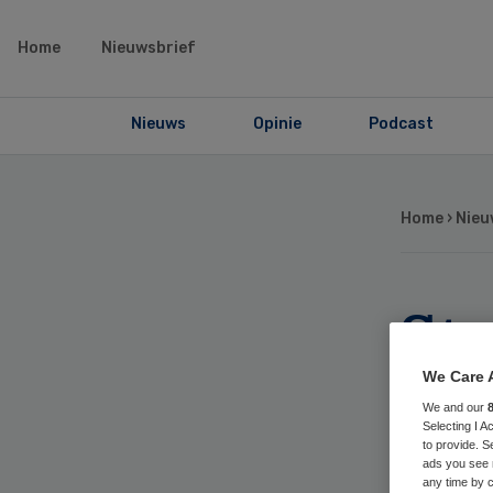
Home
Nieuwsbrief
Nieuws
Opinie
Podcast
Home
›
Nieu
St
op
We Care 
We and our
Selecting I 
ge
to provide. S
ads you see 
any time by c