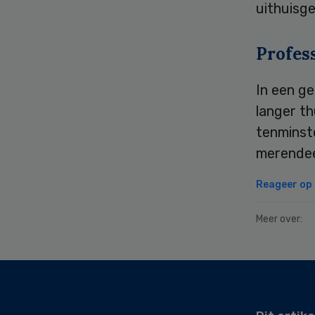
uithuisge
Profes
In een ge
langer th
tenminste
merendeel
Reageer op d
Meer over:
Secondary
Sidebar