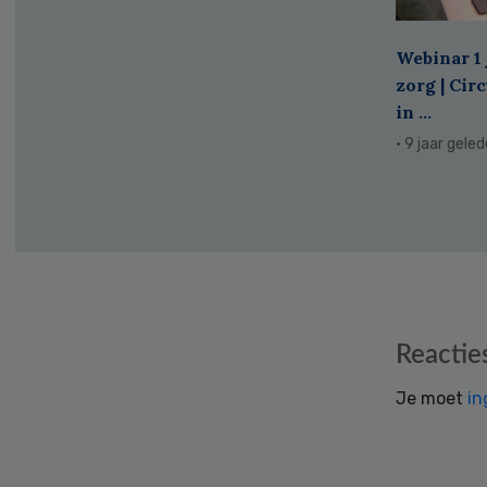
Webinar 1 
zorg | Cir
in ...
· 9 jaar gele
Reader
Reactie
Interactions
Je moet
in