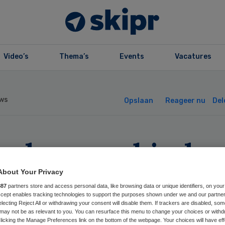
Video’s
Thema’s
Events
Vacatures
ws
Opslaan
Reageer nu
Del
eeds meer kinde
gevangen in
About Your Privacy
887
partners store and access personal data, like browsing data or unique identifiers, on your
Accept enables tracking technologies to support the purposes shown under we and our partne
zinshuizen
electing Reject All or withdrawing your consent will disable them. If trackers are disabled, so
may not be as relevant to you. You can resurface this menu to change your choices or withd
licking the Manage Preferences link on the bottom of the webpage. Your choices will have eff