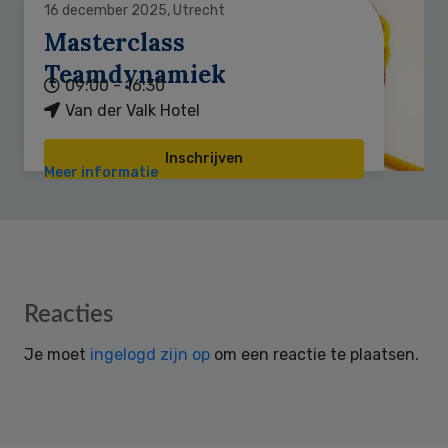
16 december 2025, Utrecht
Masterclass
Teamdynamiek
09:00 - 16:30
Van der Valk Hotel
Inschrijven
Meer informatie
Reader
Reacties
Interactions
Je moet
ingelogd zijn op
om een reactie te plaatsen.