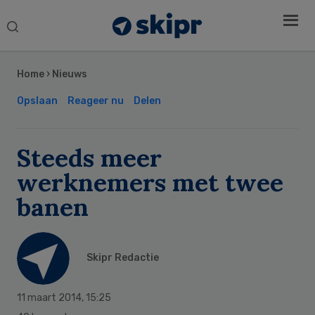
Search
this
Secondary
website
Sidebar
Home
›
Nieuws
Opslaan
Reageer nu
Delen
Steeds meer
werknemers met twee
banen
Skipr Redactie
11 maart 2014
,
15:25