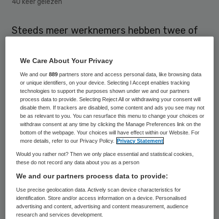
40 keer gelezen
Steeds meer werknemers hebben twee of
meerdere banen. Dat kan voor problemen
met de Arbeidstijdenwet zorgen.
We Care About Your Privacy
We and our
889
partners store and access personal data, like browsing data
Een werkjgever is niet verantwoordelijk
or unique identifiers, on your device. Selecting I Accept enables tracking
technologies to support the purposes shown under we and our partners
voor de arbeidsomstandigheden van een
process data to provide. Selecting Reject All or withdrawing your consent will
disable them. If trackers are disabled, some content and ads you see may not
medewerker bij een andere werkgever. Wel
be as relevant to you. You can resurface this menu to change your choices or
withdraw consent at any time by clicking the Manage Preferences link on the
moet hij rekening houden met de
bottom of the webpage. Your choices will have effect within our Website. For
Arbeidstijdenwet en het
more details, refer to our Privacy Policy.
Privacy Statement
Would you rather not? Then we only place essential and statistical cookies,
Arbeidstijdenbesluit. Als een werknemer ook
these do not record any data about you as a person
voor een andere organisatie
We and our partners process data to provide:
werkzaamheden verricht, kunnen
Use precise geolocation data. Actively scan device characteristics for
identification. Store and/or access information on a device. Personalised
problemen ontstaan met het
maximale
advertising and content, advertising and content measurement, audience
aantal uren
dat hij mag werken.
research and services development.