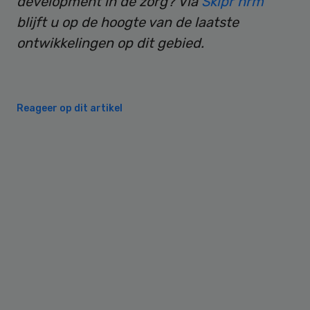
development in de zorg? Via
Skipr hrm
blijft u op de hoogte van de laatste
ontwikkelingen op dit gebied.
Reageer op dit artikel
Primary
Sidebar