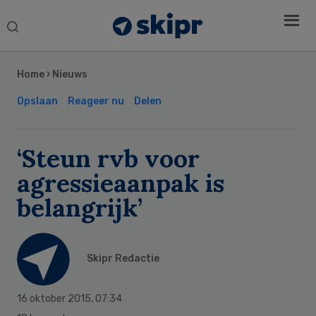
Search
this
Secondary
website
Sidebar
Home
›
Nieuws
Opslaan
Reageer nu
Delen
‘Steun rvb voor
agressieaanpak is
belangrijk’
Skipr Redactie
16 oktober 2015
,
07:34