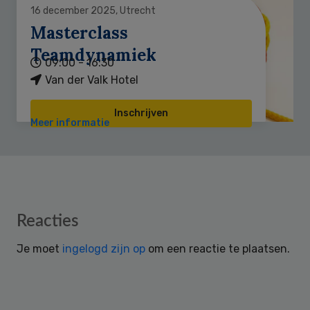
16 december 2025, Utrecht
Masterclass
Teamdynamiek
09:00 - 16:30
Van der Valk Hotel
Inschrijven
Meer informatie
Reader
Reacties
Interactions
Je moet
ingelogd zijn op
om een reactie te plaatsen.