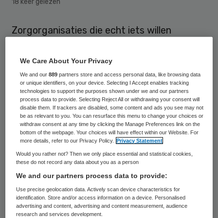
18 keer gelezen
Zorgorganisaties die echt iets willen
bereiken om agressie aan te pakken, hebben
de volledige steun van de raad van bestuur
We Care About Your Privacy
(rvb) nodig. Dat was de conclusie van drie
We and our
889
partners store and access personal data, like browsing data
or unique identifiers, on your device. Selecting I Accept enables tracking
bijeenkomsten in september met
technologies to support the purposes shown under we and our partners
process data to provide. Selecting Reject All or withdrawing your consent will
professionals uit zes zorgbranches, meldt
disable them. If trackers are disabled, some content and ads you see may not
de Vereniging Gehandicaptenzorg
be as relevant to you. You can resurface this menu to change your choices or
withdraw consent at any time by clicking the Manage Preferences link on the
Nederland (VGN).
bottom of the webpage. Your choices will have effect within our Website. For
more details, refer to our Privacy Policy.
Privacy Statement
Would you rather not? Then we only place essential and statistical cookies,
De drie regiobijeenkomsten zijn onderdeel
these do not record any data about you as a person
van de campagne ‘Wees duidelijk over
We and our partners process data to provide:
agressie’ in het kader van actieplan Veilig
Use precise geolocation data. Actively scan device characteristics for
identification. Store and/or access information on a device. Personalised
Werken in de Zorg. Tijdens de
advertising and content, advertising and content measurement, audience
bijeenkomsten deelden ggz-instelling
research and services development.