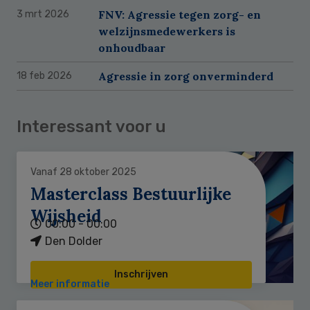
FNV: Agressie tegen zorg- en
3 mrt 2026
welzijnsmedewerkers is
onhoudbaar
Agressie in zorg onverminderd
18 feb 2026
Interessant voor u
Vanaf 28 oktober 2025
Masterclass Bestuurlijke
Wijsheid
00:00 - 00:00
Den Dolder
Inschrijven
Meer informatie