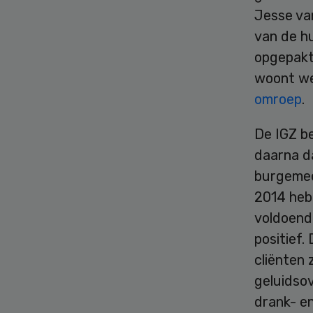
Jesse van
van de hu
opgepakt
woont wel
omroep
.
De IGZ b
daarna d
burgemee
2014 heb
voldoende
positief.
cliënten 
geluidsov
drank- e