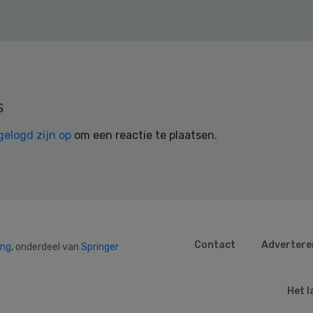
s
gelogd zijn op
om een reactie te plaatsen.
Contact
Advertere
ing
, onderdeel van
Springer
Het l