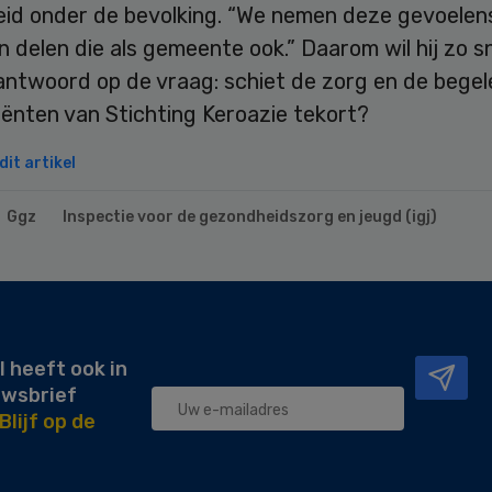
eid onder de bevolking. “We nemen deze gevoelens
n delen die als gemeente ook.” Daarom wil hij zo s
antwoord op de vraag: schiet de zorg en de begel
iënten van Stichting Keroazie tekort?
it artikel
Ggz
Inspectie voor de gezondheidszorg en jeugd (igj)
l heeft ook in
uwsbrief
Blijf op de