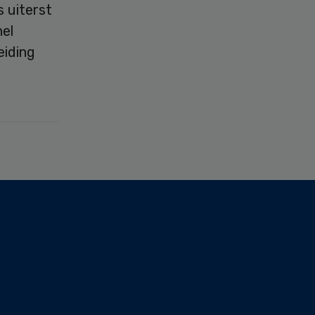
 uiterst
nel
eiding