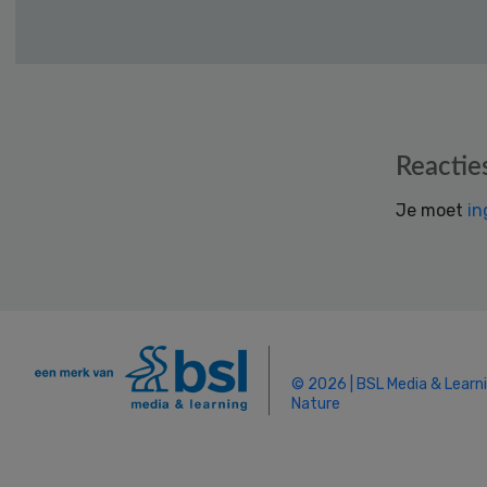
Reader
Reactie
Interactions
Je moet
in
© 2026 | BSL Media & Learn
Nature