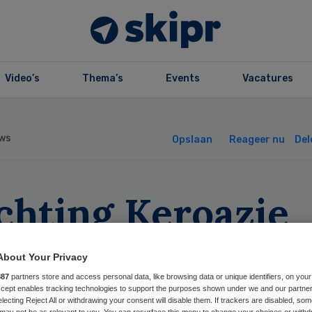
Video’s
Thema’s
Events
Vacatures
ws
Opslaan
Reageer nu
Del
chting Keroazie
der vuur na dood
About Your Privacy
sse van Wieren
887
partners store and access personal data, like browsing data or unique identifiers, on your
Accept enables tracking technologies to support the purposes shown under we and our partne
electing Reject All or withdrawing your consent will disable them. If trackers are disabled, so