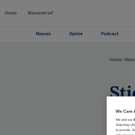
Home
Nieuwsbrief
Nieuws
Opinie
Podcast
Home
›
Nieu
Sti
on
We Care 
Je
We and our
Selecting I 
to provide. S