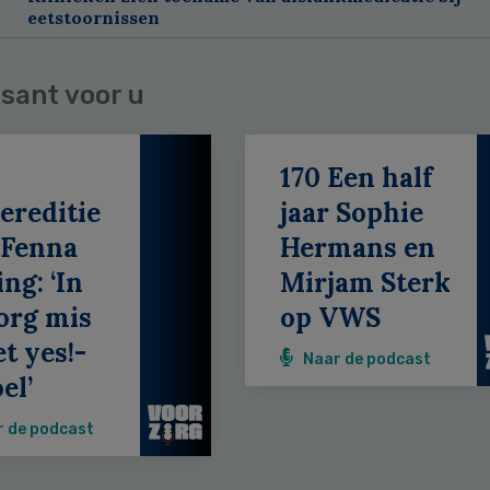
eetstoornissen
sant voor u
170 Een half
ereditie
jaar Sophie
 Fenna
Hermans en
ing: ‘In
Mirjam Sterk
org mis
op VWS
et yes!-
Naar de podcast
el’
r de podcast