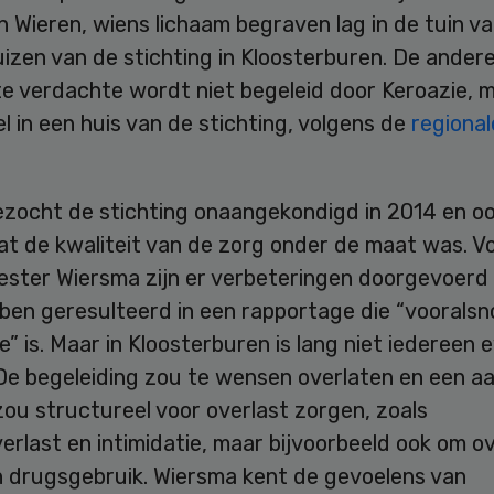
 Wieren, wiens lichaam begraven lag in de tuin v
izen van de stichting in Kloosterburen. De ander
e verdachte wordt niet begeleid door Keroazie, 
 in een huis van de stichting, volgens de
regional
ezocht de stichting onaangekondigd in 2014 en o
at de kwaliteit van de zorg onder de maat was. V
ster Wiersma zijn er verbeteringen doorgevoerd d
ben geresulteerd in een rapportage die “vooralsn
” is. Maar in Kloosterburen is lang niet iedereen 
 De begeleiding zou te wensen overlaten en een aa
zou structureel voor overlast zorgen, zoals
erlast en intimidatie, maar bijvoorbeeld ook om o
n drugsgebruik. Wiersma kent de gevoelens van