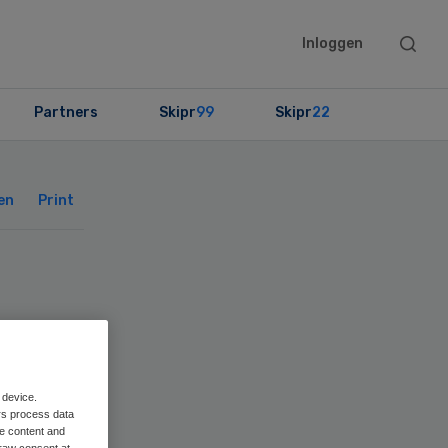
Searc
Inloggen
this
websit
Partners
Skipr
99
Skipr
22
Primary
Sidebar
en
Print
 device.
rs process data
me content and