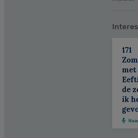
Interes
171
Zom
met
Eeft
de z
ik h
gevo
Naa