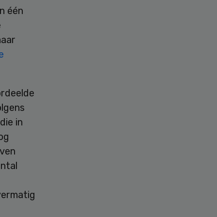
an één
e
maar
e
ordeelde
olgens
ie in
og
even
ntal
vermatig