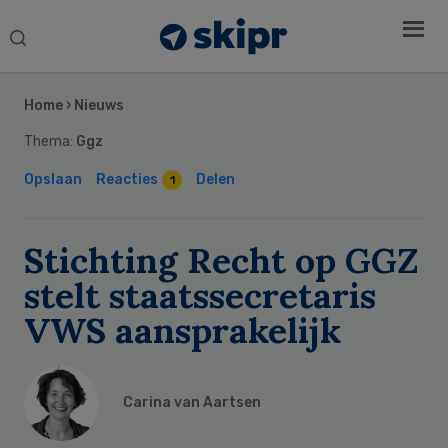
Search
this
Secondary
website
Sidebar
Home
›
Nieuws
Thema:
Ggz
Opslaan
Reacties
Delen
1
Stichting Recht op GGZ
stelt staatssecretaris
VWS aansprakelijk
Carina van Aartsen