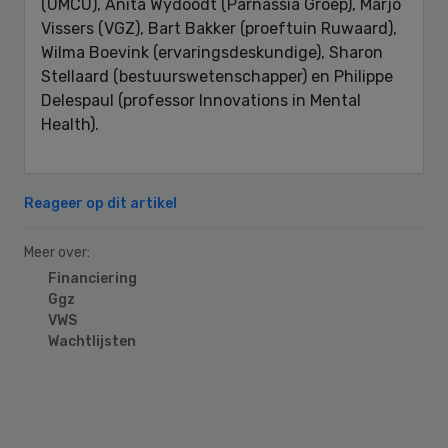
(UMCU), Anita Wydoodt (Parnassia Groep), Marjo
Vissers (VGZ), Bart Bakker (proeftuin Ruwaard),
Wilma Boevink (ervaringsdeskundige), Sharon
Stellaard (bestuurswetenschapper) en Philippe
Delespaul (professor Innovations in Mental
Health).
Reageer op dit artikel
Meer over:
Financiering
Ggz
VWS
Wachtlijsten
Primary
Sidebar