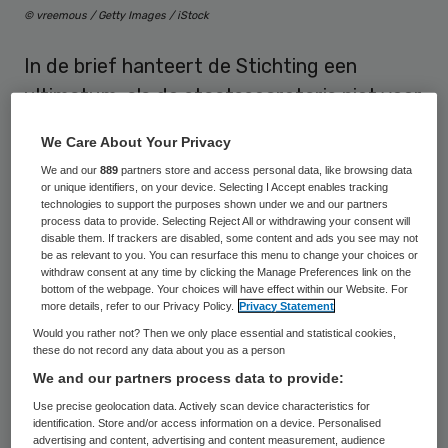
© vreemous / Getty Images / iStock
In de brief hanteert de Stichting een
ultimatum: als de staatssecretaris niet voor
20 november aanstaande inhoudelijk
We Care About Your Privacy
reageert, dreigt de Stichting verdere
We and our
889
partners store and access personal data, like browsing data
juridische stappen te zullen ondernemen.
or unique identifiers, on your device. Selecting I Accept enables tracking
technologies to support the purposes shown under we and our partners
process data to provide. Selecting Reject All or withdrawing your consent will
disable them. If trackers are disabled, some content and ads you see may not
Treeknorm
be as relevant to you. You can resurface this menu to change your choices or
withdraw consent at any time by clicking the Manage Preferences link on the
bottom of the webpage. Your choices will have effect within our Website. For
Maximaal aanvaardbare wachttijd is
more details, refer to our Privacy Policy.
Privacy Statement
gesteld op veertien weken: vier weken voor
Would you rather not? Then we only place essential and statistical cookies,
these do not record any data about you as a person
een eerste intakegesprek, vier weken voor
We and our partners process data to provide:
het vaststellen van de diagnose en zes
Use precise geolocation data. Actively scan device characteristics for
weken voor het beginnen van de
identification. Store and/or access information on a device. Personalised
advertising and content, advertising and content measurement, audience