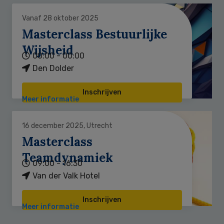
Vanaf 28 oktober 2025
Masterclass Bestuurlijke
Wijsheid
00:00 - 00:00
Den Dolder
Inschrijven
Meer informatie
16 december 2025, Utrecht
Masterclass
Teamdynamiek
09:00 - 16:30
Van der Valk Hotel
Inschrijven
Meer informatie