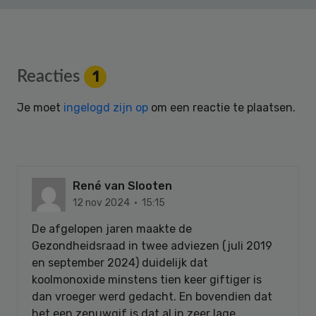
Reader
Reacties
1
Interactions
Je moet
ingelogd zijn op
om een reactie te plaatsen.
René van Slooten
12 nov 2024 · 15:15
De afgelopen jaren maakte de
Gezondheidsraad in twee adviezen (juli 2019
en september 2024) duidelijk dat
koolmonoxide minstens tien keer giftiger is
dan vroeger werd gedacht. En bovendien dat
het een zenuwgif is dat al in zeer lage