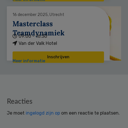
16 december 2025, Utrecht
Masterclass
Teamdynamiek
09:00 - 16:30
Van der Valk Hotel
Inschrijven
Meer informatie
Reader
Reacties
Interactions
Je moet
ingelogd zijn op
om een reactie te plaatsen.