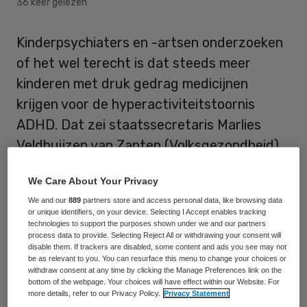
36 keer gelezen
Kinderpsychiaters en -artsen onderzoeken
of het wel terecht is dat steeds meer
kinderen met druk gedrag medicijnen
krijgen voor de hyperactiviteitstoornis
ADHD. Dat zei staatssecretaris Marlies
Veldhuijzen van Zanten (Volksgezondheid)
woensdag in de Tweede Kamer. Ze
We Care About Your Privacy
verwacht de evaluatie van de
We and our
889
partners store and access personal data, like browsing data
beroepsgroep in de zomer. De Tweede
or unique identifiers, on your device. Selecting I Accept enables tracking
Kamer maakt zich grote zorgen over de
technologies to support the purposes shown under we and our partners
process data to provide. Selecting Reject All or withdrawing your consent will
toenemende medicalisering van kinderen in
disable them. If trackers are disabled, some content and ads you see may not
be as relevant to you. You can resurface this menu to change your choices or
de jeugdzorg.
withdraw consent at any time by clicking the Manage Preferences link on the
bottom of the webpage. Your choices will have effect within our Website. For
more details, refer to our Privacy Policy.
Privacy Statement
Vijf jaar geleden kreeg 1 op de 60 kinderen