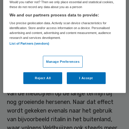
Would you rather not? Then we only place essential and statistical cookies,
ADHD-medicijnen, maar in 2010 was dat
these do not record any data about you as a person
gestegen tot 1 op de 26 kinderen. Dat is 4
We and our partners process data to provide:
procent van het aantal kinderen, zowel in
Use precise geolocation data. Actively scan device characteristics for
identification. Store and/or access information on a device. Personalised
de leeftijd van 6 tot 10 jaar als van 10 tot 16
advertising and content, advertising and content measurement, audience
research and services development.
jaar, aldus de cijfers die de
List of Partners (vendors)
staatssecretaris gaf. Het zijn
‘stimulerende’ geneesmiddelen die de
Manage Preferences
aandoening niet genezen maar de
symptomen verminderen. Veldhuijzen maakt
Reject All
I Accept
zich dan ook grote zorgen over de effecten
van de medicijnen op de lange termijn bij
nog groeiende hersenen. Naar dat effect
wordt gekeken evenals naar het gebruik
van bijvoorbeeld ritalin in het buitenland,
waar volgens Veldhuijzen ook steeds meer