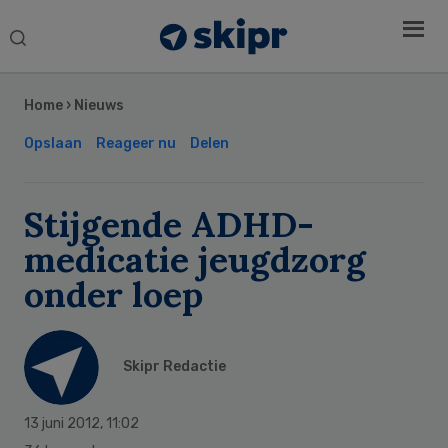
Search
this
Secondary
website
Sidebar
Home
›
Nieuws
Opslaan
Reageer nu
Delen
Stijgende ADHD-
medicatie jeugdzorg
onder loep
Skipr Redactie
13 juni 2012
,
11:02