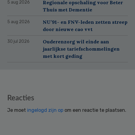
Regionale opschaling voor Beter
5 aug 2026
Thuis met Dementie
NU’91- en FNV-leden zetten streep
5 aug 2026
door nieuwe cao vvt
Ouderenzorg wil einde aan
30 jul 2026
jaarlijkse tariefschommelingen
met kort geding
Reader
Reacties
Interactions
Je moet
ingelogd zijn op
om een reactie te plaatsen.