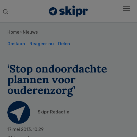
Search
this
Secondary
website
Sidebar
Home
›
Nieuws
Opslaan
Reageer nu
Delen
‘Stop ondoordachte
plannen voor
ouderenzorg’
Skipr Redactie
17 mei 2013
,
10:29