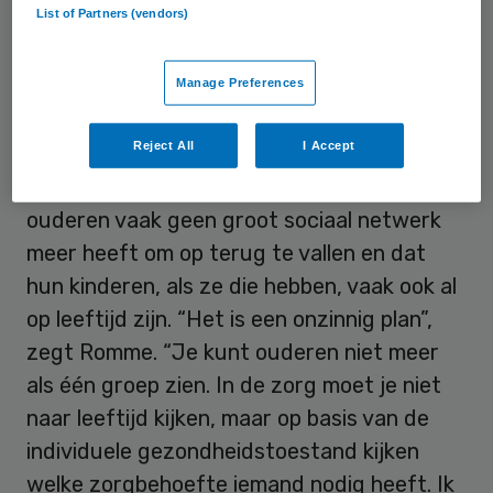
List of Partners (vendors)
zorgbrief die hij binnenkort naar buiten
brengt.
Manage Preferences
Onzinnig
Reject All
I Accept
De wethouder stelt dat deze groep
ouderen vaak geen groot sociaal netwerk
meer heeft om op terug te vallen en dat
hun kinderen, als ze die hebben, vaak ook al
op leeftijd zijn. “Het is een onzinnig plan”,
zegt Romme. “Je kunt ouderen niet meer
als één groep zien. In de zorg moet je niet
naar leeftijd kijken, maar op basis van de
individuele gezondheidstoestand kijken
welke zorgbehoefte iemand nodig heeft. Ik