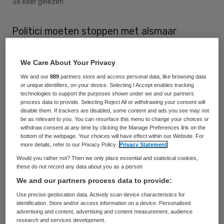
36 keer gelezen
Politici moeten stoppen met alsmaar
ondoordachte plannen over de zorg voor
ouderen de wereld in te slingeren. Het jaagt
We Care About Your Privacy
ouderen de stuipen op het lijf. Bovendien
We and our
889
partners store and access personal data, like browsing data
or unique identifiers, on your device. Selecting I Accept enables tracking
wordt over de ideeën vaak weer onnodig
technologies to support the purposes shown under we and our partners
process data to provide. Selecting Reject All or withdrawing your consent will
veel discussie gevoerd om ze vervolgens
disable them. If trackers are disabled, some content and ads you see may not
weer af te schieten.
be as relevant to you. You can resurface this menu to change your choices or
withdraw consent at any time by clicking the Manage Preferences link on the
bottom of the webpage. Your choices will have effect within our Website. For
Dat zegt
OuderenOmbudsman
Jan Romme
more details, refer to our Privacy Policy.
Privacy Statement
in een reactie op het plan van de
Would you rather not? Then we only place essential and statistical cookies,
these do not record any data about you as a person
Amsterdamse zorgwethouder Eric van der
We and our partners process data to provide:
Burg, om als gevolg van de bezuinigingen
Use precise geolocation data. Actively scan device characteristics for
alleen mensen van 85 jaar en ouder
identification. Store and/or access information on a device. Personalised
advertising and content, advertising and content measurement, audience
thuishulp te garanderen. Dat staat in de
research and services development.