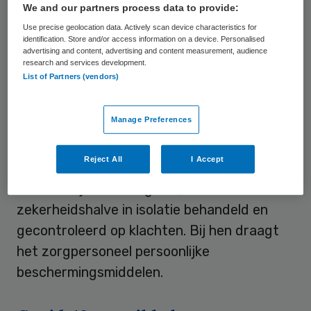
afspraak uitgesteld tot na de
We and our partners process data to provide:
quarantaineperiode van 14 dagen. Deze
Use precise geolocation data. Actively scan device characteristics for
identification. Store and/or access information on a device. Personalised
regels gelden al voor mensen die in
advertising and content, advertising and content measurement, audience
research and services development.
thuisquarantaine zitten op last van de GGD.
List of Partners (vendors)
Isolatie
Manage Preferences
Patiënten die moeten worden opgenomen
Reject All
I Accept
na een bezoek aan een land of regio waar
code oranje of rood geldt, worden voortaan
zekerheidshalve in isolatie behandeld en
gecontroleerd op klachten. Bij hen draagt
het zorgpersoneel persoonlijke
beschermingsmiddelen.