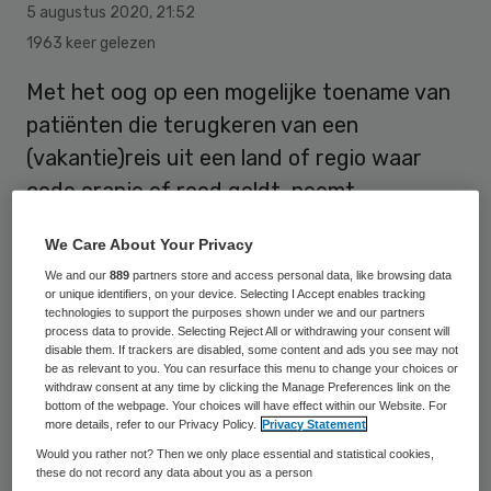
5 augustus 2020
,
21:52
1963 keer gelezen
Met het oog op een mogelijke toename van
patiënten die terugkeren van een
(vakantie)reis uit een land of regio waar
code oranje of rood geldt, neemt
Ziekenhuis Gelderse Vallei maatregelen voor
We Care About Your Privacy
de veiligheid van patiënten en
We and our
889
partners store and access personal data, like browsing data
medewerkers.
or unique identifiers, on your device. Selecting I Accept enables tracking
technologies to support the purposes shown under we and our partners
process data to provide. Selecting Reject All or withdrawing your consent will
disable them. If trackers are disabled, some content and ads you see may not
Voor patiënten die terugkeren uit een land
be as relevant to you. You can resurface this menu to change your choices or
withdraw consent at any time by clicking the Manage Preferences link on the
of regio waar code oranje of rood geldt en
bottom of the webpage. Your choices will have effect within our Website. For
more details, refer to our Privacy Policy.
Privacy Statement
die een afspraak hebben bij een polikliniek,
Would you rather not? Then we only place essential and statistical cookies,
bij radiologie of voor bloedprikken, wordt de
these do not record any data about you as a person