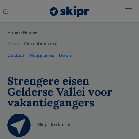
Search
this
Secondary
website
Sidebar
Home
›
Nieuws
Thema:
Ziekenhuiszorg
Opslaan
Reageer nu
Delen
Strengere eisen
Gelderse Vallei voor
vakantiegangers
Skipr Redactie