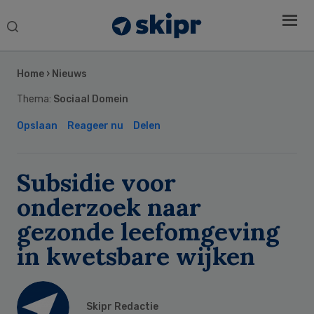
Search
this
Secondary
website
Sidebar
Home
›
Nieuws
Thema:
Sociaal Domein
Opslaan
Reageer nu
Delen
Subsidie voor
onderzoek naar
gezonde leefomgeving
in kwetsbare wijken
Skipr Redactie