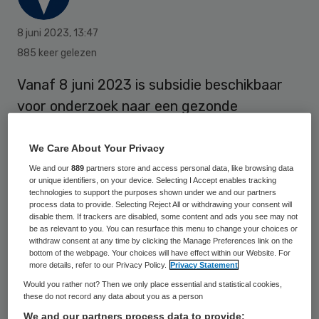
8 juni 2023
,
13:47
885 keer gelezen
Vanaf 8 juni 2023 is subsidie beschikbaar
voor onderzoek naar een gezonde
leefomgeving in kwetsbare wijken en
gebieden. Onderzoek moet duidelijk maken
We Care About Your Privacy
wat er nodig is om de gezondheid in
We and our
889
partners store and access personal data, like browsing data
or unique identifiers, on your device. Selecting I Accept enables tracking
kwetsbare wijken en gebieden te
technologies to support the purposes shown under we and our partners
process data to provide. Selecting Reject All or withdrawing your consent will
verbeteren door middel van aanpassingen in
disable them. If trackers are disabled, some content and ads you see may not
be as relevant to you. You can resurface this menu to change your choices or
de leefomgeving.
withdraw consent at any time by clicking the Manage Preferences link on the
bottom of the webpage. Your choices will have effect within our Website. For
more details, refer to our Privacy Policy.
Privacy Statement
Met deze
subsidie
kunnen gemeenten en
Would you rather not? Then we only place essential and statistical cookies,
these do not record any data about you as a person
GGD’en, samen met onderzoekers
We and our partners process data to provide: