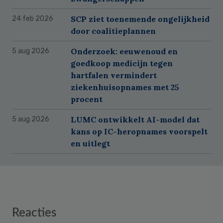
SCP ziet toenemende ongelijkheid
24 feb 2026
door coalitieplannen
Onderzoek: eeuwenoud en
5 aug 2026
goedkoop medicijn tegen
hartfalen vermindert
ziekenhuisopnames met 25
procent
LUMC ontwikkelt AI-model dat
5 aug 2026
kans op IC-heropnames voorspelt
en uitlegt
Reader
Reacties
Interactions