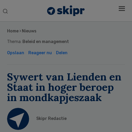
Search
this
Secondary
website
Sidebar
Home
›
Nieuws
Thema:
Beleid en management
Opslaan
Reageer nu
Delen
Sywert van Lienden en
Staat in hoger beroep
in mondkapjeszaak
Skipr Redactie