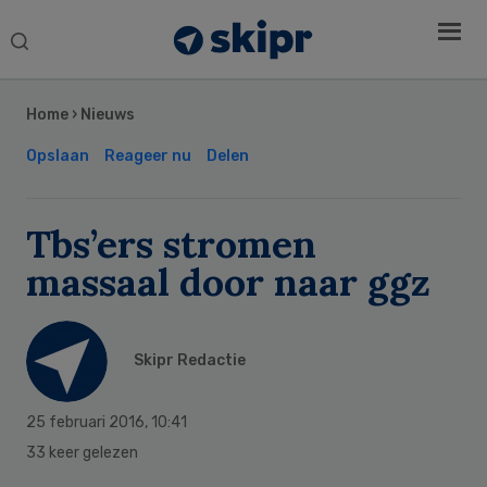
Search
this
Secondary
website
Sidebar
Home
›
Nieuws
Opslaan
Reageer nu
Delen
Tbs’ers stromen
massaal door naar ggz
Skipr Redactie
25 februari 2016
,
10:41
33 keer gelezen