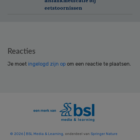
afslankmedicatie bij
eetstoornissen
Reader
Reacties
Interactions
Je moet
ingelogd zijn op
om een reactie te plaatsen.
© 2026 | BSL Media & Learning
, onderdeel van
Springer Nature