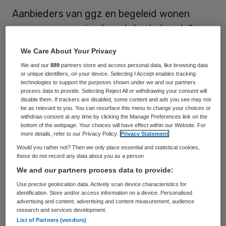
Aanbieders van ggz en begeleid wonen
nemen een groeiend aantal onbehandelbare
criminelen in zorg. Dat blijkt uit
We Care About Your Privacy
berichtgeving in het Algemeen Dagblad.
We and our
889
partners store and access personal data, like browsing data
or unique identifiers, on your device. Selecting I Accept enables tracking
Volgens het AD stromen de zogeheten
technologies to support the purposes shown under we and our partners
process data to provide. Selecting Reject All or withdrawing your consent will
longstay-afdelingen voor onhandelbare
disable them. If trackers are disabled, some content and ads you see may not
be as relevant to you. You can resurface this menu to change your choices or
criminelen leeg. Het aantal tbs’ers dat
withdraw consent at any time by clicking the Manage Preferences link on the
bottom of the webpage. Your choices will have effect within our Website. For
langdurig is opgenomen, is in vier jaar
more details, refer to our Privacy Policy.
Privacy Statement
gehalveerd. In 2012 zaten er ruim
Would you rather not? Then we only place essential and statistical cookies,
these do not record any data about you as a person
tweehonderd tbs’ers in de longstay tegen
We and our partners process data to provide:
112 nu. Tbs’ers worden uit de longstay
Use precise geolocation data. Actively scan device characteristics for
overgeplaatst naar ggz-instellingen en
identification. Store and/or access information on a device. Personalised
advertising and content, advertising and content measurement, audience
projecten voor begeleid wonen. De leegloop
research and services development.
zet de komende jaren door, verwacht
List of Partners (vendors)