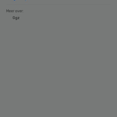
Meer over:
Ggz
Primary
Sidebar