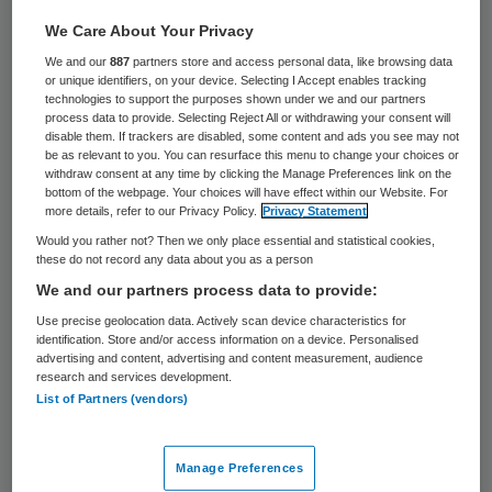
1000 keer gelezen
We Care About Your Privacy
Gemeenten hebben onderschat hoe veel
We and our
887
partners store and access personal data, like browsing data
meer jongeren en ouderen om hun hulp
or unique identifiers, on your device. Selecting I Accept enables tracking
technologies to support the purposes shown under we and our partners
zouden vragen nadat lokale overheden die
process data to provide. Selecting Reject All or withdrawing your consent will
disable them. If trackers are disabled, some content and ads you see may not
verantwoordelijkheid hadden overgenomen.
be as relevant to you. You can resurface this menu to change your choices or
withdraw consent at any time by clicking the Manage Preferences link on the
Dat zegt algemeen directeur Jantine
bottom of the webpage. Your choices will have effect within our Website. For
Kriens van de Vereniging van Nederlandse
more details, refer to our Privacy Policy.
Privacy Statement
Would you rather not? Then we only place essential and statistical cookies,
Gemeenten in de Volkskrant, vijf jaar na de
these do not record any data about you as a person
overheveling van zorgtaken naar lokale
We and our partners process data to provide:
overheden. Bijna alle gemeenten kampen
Use precise geolocation data. Actively scan device characteristics for
identification. Store and/or access information on a device. Personalised
daardoor met fikse financiële tekorten.
advertising and content, advertising and content measurement, audience
research and services development.
List of Partners (vendors)
Veel zorg ging op 1 januari 2015 naar de
gemeente. De ondersteuning van zeker 2
Manage Preferences
miljoen mensen moest vanaf toen door de