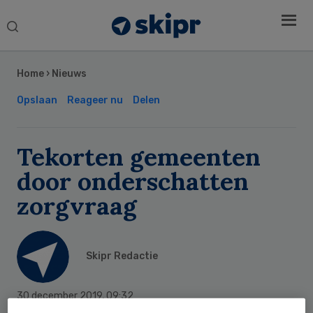
Search
this
Secondary
website
Sidebar
Home
›
Nieuws
Opslaan
Reageer nu
Delen
Tekorten gemeenten
door onderschatten
zorgvraag
Skipr Redactie
30 december 2019
,
09:32