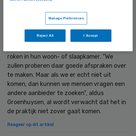
van mening dat alle medewerkers een
rookvrije werkplek verdienen – ook bij
Manage Preferences
cliënten thuis,
zegt een woordvoerder
tegen dagblad BN de Stem
.
Reject All
I Accept
Dat kan betekenen dat mensen niet kunnen
roken in hun woon- of slaapkamer. “We
zullen proberen daar goede afspraken over
te maken. Maar als we er echt niet uit
komen, dan kunnen we mensen vragen een
andere aanbieder te zoeken”, aldus
Groenhuysen, al wordt verwacht dat het in
de praktijk niet zover gaat komen.
Reageer op dit artikel