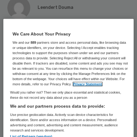
Leendert Douma
26 september 2022
,
15:05
930 keer gelezen
We Care About Your Privacy
We and our
889
partners store and access personal data, like browsing data
Thuiszorgorganisatie Groenhuysen vraagt
or unique identifiers, on your device. Selecting I Accept enables tracking
technologies to support the purposes shown under we and our partners
nieuwe cliënten om niet meer thuis te roken
process data to provide. Selecting Reject All or withdrawing your consent will
disable them. If trackers are disabled, some content and ads you see may not
in ruimtes waar ze zorg ontvangen. Als ze
be as relevant to you. You can resurface this menu to change your choices or
dat weigeren, zal Groenhuysen geen zorg
withdraw consent at any time by clicking the Manage Preferences link on the
bottom of the webpage. Your choices will have effect within our Website. For
leveren. Daarnaast voert de organisatie een
more details, refer to our Privacy Policy.
Privacy Statement
rookverbod in op al haar woonlocaties.
Would you rather not? Then we only place essential and statistical cookies,
these do not record any data about you as a person
We and our partners process data to provide:
Het nieuwe rookbeleid gaat in op 1 oktober
.
Use precise geolocation data. Actively scan device characteristics for
identification. Store and/or access information on a device. Personalised
De zorgorganisatie, die actief is in
advertising and content, advertising and content measurement, audience
research and services development.
Roosendaal, Halderberge en Rucphen, is
List of Partners (vendors)