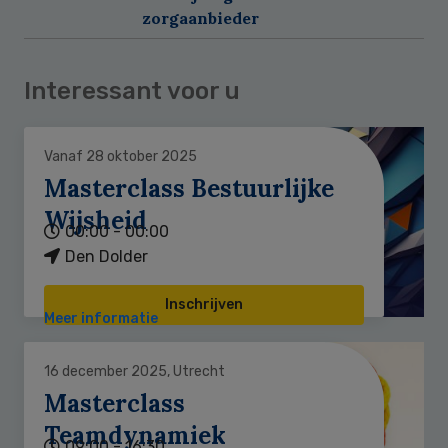
zorgaanbieder
Interessant voor u
Vanaf 28 oktober 2025
Masterclass Bestuurlijke
Wijsheid
00:00 - 00:00
Den Dolder
Inschrijven
Meer informatie
16 december 2025, Utrecht
Masterclass
Teamdynamiek
09:00 - 16:30