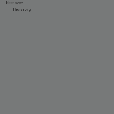
Meer over:
Thuiszorg
Primary
Sidebar