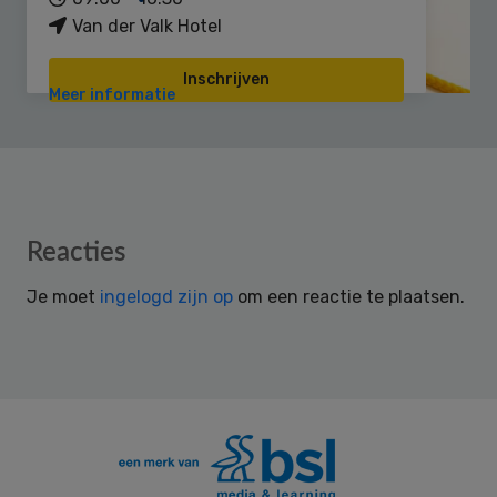
Van der Valk Hotel
Inschrijven
Meer informatie
Reader
Reacties
Interactions
Je moet
ingelogd zijn op
om een reactie te plaatsen.