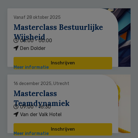
Vanaf 28 oktober 2025
Masterclass Bestuurlijke
Wijsheid
00:00 - 00:00
Den Dolder
Inschrijven
Meer informatie
16 december 2025, Utrecht
Masterclass
Teamdynamiek
09:00 - 16:30
Van der Valk Hotel
Inschrijven
Meer informatie