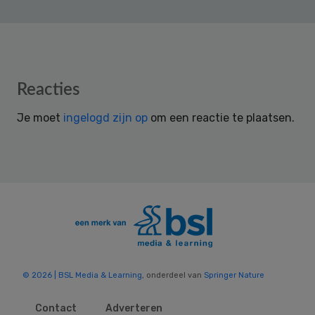
Reader
Reacties
Interactions
Je moet
ingelogd zijn op
om een reactie te plaatsen.
© 2026 | BSL Media & Learning
, onderdeel van
Springer Nature
Contact
Adverteren