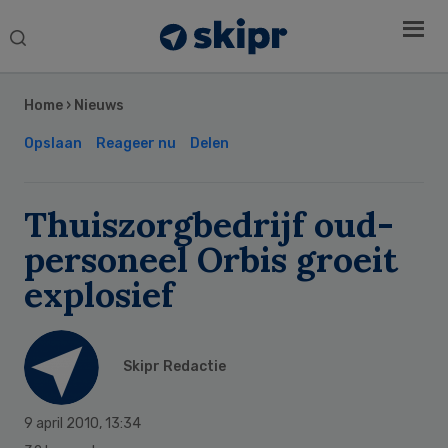
Search
this
Secondary
website
Sidebar
Home
›
Nieuws
Opslaan
Reageer nu
Delen
Thuiszorgbedrijf oud-
personeel Orbis groeit
explosief
Skipr Redactie
9 april 2010
,
13:34