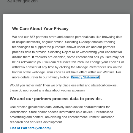
32 keer gelezen
Het thuiszorgbedrijf van twaalf
verpleegkundigen en ziekenverzorgers die
We Care About Your Privacy
in 2009 gezamenlijk Orbis verlieten, kan de
We and our
887
partners store and access personal data, like browsing data
or unique identifiers, on your device. Selecting I Accept enables tracking
klantenstroom nauwelijks aan. De groep
technologies to support the purposes shown under we and our partners
process data to provide. Selecting Reject All or withdrawing your consent will
verliet Orbis uit onvrede. Dat meldt Dagblad
disable them. If trackers are disabled, some content and ads you see may not
de Limburger.
be as relevant to you. You can resurface this menu to change your choices or
withdraw consent at any time by clicking the Manage Preferences link on the
bottom of the webpage. Your choices will have effect within our Website. For
more details, refer to our Privacy Policy.
Privacy Statement
Tweede vestiging
Would you rather not? Then we only place essential and statistical cookies,
these do not record any data about you as a person
In juni 2009 is de groep een eigen
We and our partners process data to provide:
buurtzorgbedrijf gestart in Holtum. In mei
Use precise geolocation data. Actively scan device characteristics for
identification. Store and/or access information on a device. Personalised
opent het thuiszorgbedrijf een
tweede
advertising and content, advertising and content measurement, audience
research and services development.
vestiging
in Sittard. Het bedrijf is onderdeel
List of Partners (vendors)
van
Buurtzorg Nederland
.