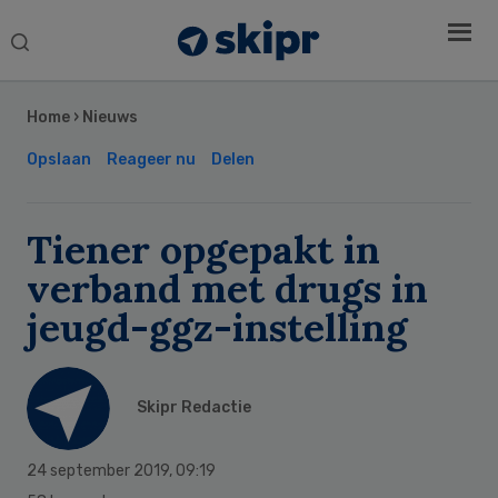
Search
this
Secondary
website
Sidebar
Home
›
Nieuws
Opslaan
Reageer nu
Delen
Tiener opgepakt in
verband met drugs in
jeugd-ggz-instelling
Skipr Redactie
24 september 2019
,
09:19