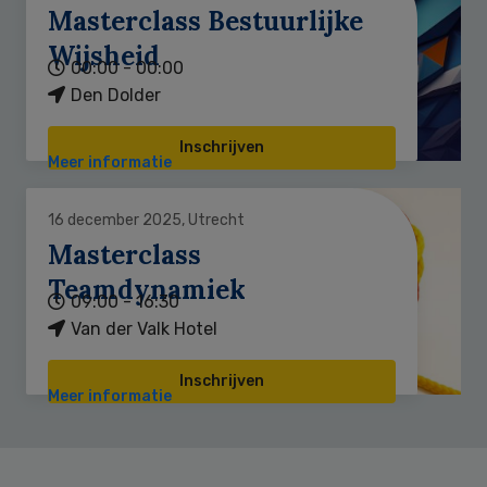
Masterclass Bestuurlijke
Wijsheid
00:00 - 00:00
Den Dolder
Inschrijven
Meer informatie
16 december 2025, Utrecht
Masterclass
Teamdynamiek
09:00 - 16:30
Van der Valk Hotel
Inschrijven
Meer informatie