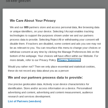
58 keer gelezen
Een 16-jarige jongen uit Nieuwegein is
We Care About Your Privacy
aangehouden omdat hij er van wordt
We and our
889
partners store and access personal data, like browsing data
verdacht xtc-pillen te hebben verstrekt aan
or unique identifiers, on your device. Selecting I Accept enables tracking
jongeren van jeugd-GGZ-instelling De La
technologies to support the purposes shown under we and our partners
process data to provide. Selecting Reject All or withdrawing your consent will
Salle in Boxtel. Vijf jongeren, waaronder de
disable them. If trackers are disabled, some content and ads you see may not
be as relevant to you. You can resurface this menu to change your choices or
verdachte, werden afgelopen zondag
withdraw consent at any time by clicking the Manage Preferences link on the
bottom of the webpage. Your choices will have effect within our Website. For
onwel na het slikken van de drugs.
more details, refer to our Privacy Policy.
Privacy Statement
Would you rather not? Then we only place essential and statistical cookies,
De politie meldt dat de verdachte bij de
these do not record any data about you as a person
instelling op bezoek was. Hij was een van de
We and our partners process data to provide:
vijf jongeren die
onwel
waren geworden na
Use precise geolocation data. Actively scan device characteristics for
identification. Store and/or access information on a device. Personalised
het gebruik van de drugs. “Nadat hij uit het
advertising and content, advertising and content measurement, audience
research and services development.
ziekenhuis was ontslagen werd hij in
List of Partners (vendors)
opdracht van de officier van justitie