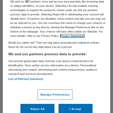
47 keer gelezen
We and our
887
partners store and access personal data, like browsing data
or unique identifiers, on your device. Selecting I Accept enables tracking
technologies to support the purposes shown under we and our partners
Bureau Jeugdzorg Noord-Brabant schrapt
process data to provide. Selecting Reject All or withdrawing your consent will
disable them. If trackers are disabled, some content and ads you see may not
volgend jaar enkele tientallen van de 450
be as relevant to you. You can resurface this menu to change your choices or
withdraw consent at any time by clicking the Manage Preferences link on the
banen. Reden zijn de veranderingen in de
bottom of the webpage. Your choices will have effect within our Website. For
more details, refer to our Privacy Policy.
Privacy Statement
financiering van de jeugdzorg. Volgens een
Would you rather not? Then we only place essential and statistical cookies,
woordvoerder van de organisatie wordt er
these do not record any data about you as a person
drie miljoen euro bezuinigd op een
We and our partners process data to provide:
begroting van in totaal 42 miljoen.
Use precise geolocation data. Actively scan device characteristics for
identification. Store and/or access information on a device. Personalised
advertising and content, advertising and content measurement, audience
Tijdelijke contracten worden niet verlengd
research and services development.
List of Partners (vendors)
en vacatures zullen niet worden vervuld,
zegt de woordvoerder tegen dagblad de
Manage Preferences
Gelderlander
. Het exacte aantal ontslagen
wil ze niet noemen.
Reject All
I Accept