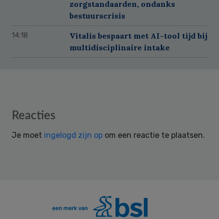
zorgstandaarden, ondanks
bestuurscrisis
Vitalis bespaart met AI-tool tijd bij
14:18
multidisciplinaire intake
Reader
Reacties
Interactions
Je moet
ingelogd zijn op
om een reactie te plaatsen.