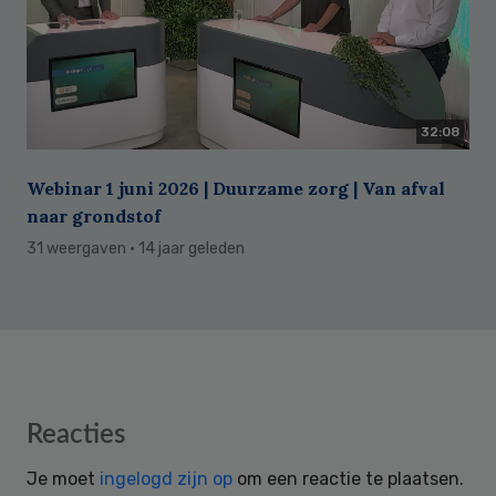
32:08
Webinar 1 juni 2026 | Duurzame zorg | Van afval
naar grondstof
31 weergaven
· 14 jaar geleden
Reader
Reacties
Interactions
Je moet
ingelogd zijn op
om een reactie te plaatsen.