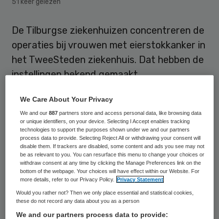
51 keer gelezen
De Tilburgse ziekenhuizen concentreren de
operaties bij vrouwen met eierstokkanker in
het TweeSteden ziekenhuis. Dat hebben de
instellingen bekend gemaakt.
Het
TweeSteden Ziekenhuis
en het
St.
We Care About Your Privacy
Elisabeth ziekenhuis
werken al langer
We and our
887
partners store and access personal data, like browsing data
or unique identifiers, on your device. Selecting I Accept enables tracking
samen op het gebied van gynaecologische
technologies to support the purposes shown under we and our partners
process data to provide. Selecting Reject All or withdrawing your consent will
kanker. Vrouwen met baarmoederhals- of
disable them. If trackers are disabled, some content and ads you see may not
be as relevant to you. You can resurface this menu to change your choices or
schaamlipkanker worden al in het
withdraw consent at any time by clicking the Manage Preferences link on the
TweeSteden geopereerd, ook als ze in het
bottom of the webpage. Your choices will have effect within our Website. For
more details, refer to our Privacy Policy.
Privacy Statement
St. Elisabeth onder behandeling staan. Dat
Would you rather not? Then we only place essential and statistical cookies,
geldt vanaf nu dus ook voor vrouwen met
these do not record any data about you as a person
eierstokkanker.
We and our partners process data to provide: