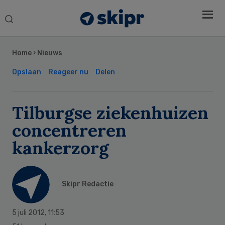
Search
this
Secondary
website
Sidebar
Home
›
Nieuws
Opslaan
Reageer nu
Delen
Tilburgse ziekenhuizen
concentreren
kankerzorg
Skipr Redactie
5 juli 2012
,
11:53