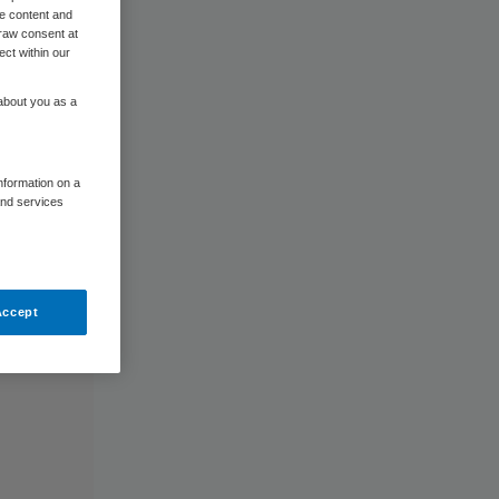
me content and
raw consent at
ect within our
 about you as a
information on a
and services
Accept