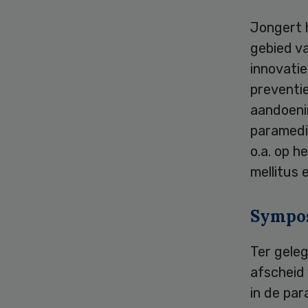
Jongert 
gebied v
innovatie
preventi
aandoeni
paramedis
o.a. op h
mellitus 
Sympo
Ter gele
afscheid
in de par