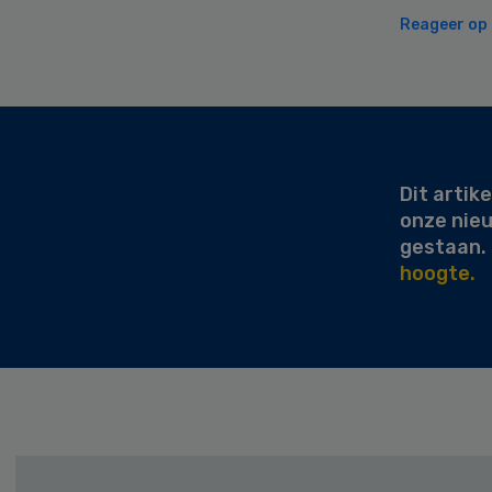
Reageer op d
Secondary
Sidebar
Dit artike
onze nie
gestaan.
hoogte.