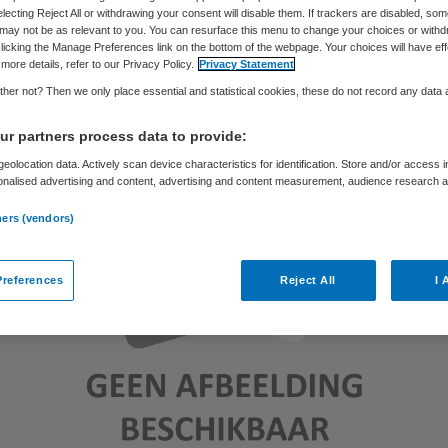
Skipr Redactie
21 december 2010
,
10:49
103 keer gelezen
electing Reject All or withdrawing your consent will disable them. If trackers are disabled, so
may not be as relevant to you. You can resurface this menu to change your choices or withd
licking the Manage Preferences link on the bottom of the webpage. Your choices will have eff
more details, refer to our Privacy Policy.
Privacy Statement
her not? Then we only place essential and statistical cookies, these do not record any data
r partners process data to provide:
eolocation data. Actively scan device characteristics for identification. Store and/or access 
onalised advertising and content, advertising and content measurement, audience research 
.
ners (vendors)
references
Reject All
I 