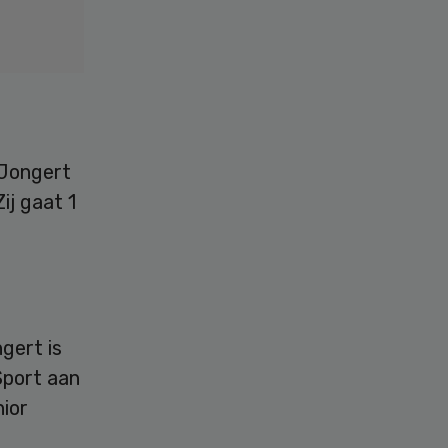
 Jongert
ij gaat 1
gert is
Sport aan
ior