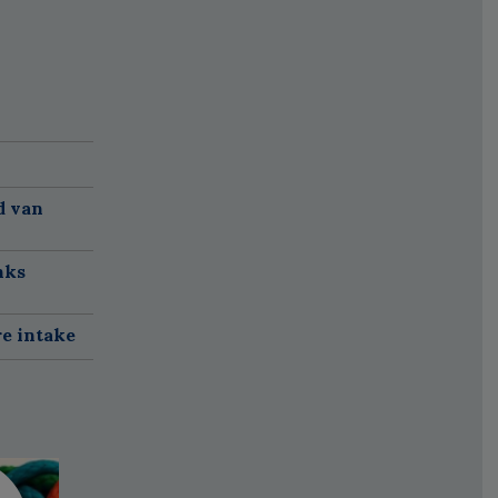
d van
nks
re intake