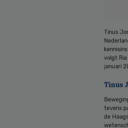
Tinus Jo
Nederland
kennisin
volgt Ria
januari 2
Tinus 
Beweging
tevens p
de Haags
wetenscha