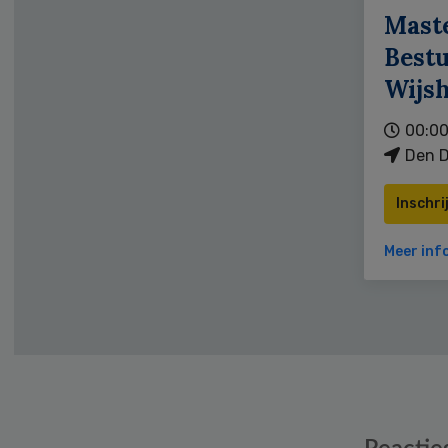
Mast
Bestu
Wijs
00:00
Den D
Inschri
Meer inf
Reader