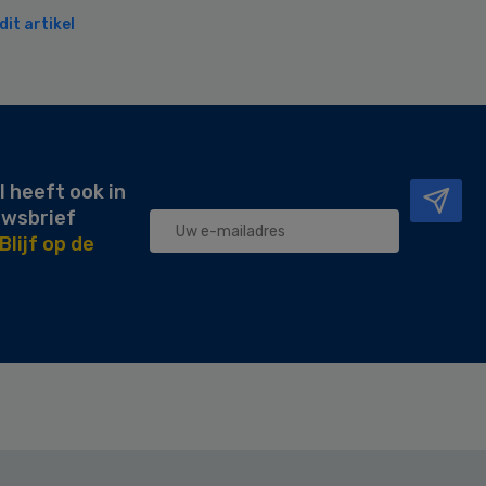
it artikel
l heeft ook in
uwsbrief
Blijf op de