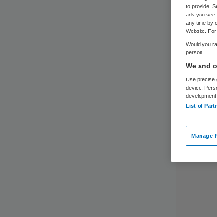
to provide. S
ads you see 
any time by c
Website. For 
Would you rat
person
We and ou
Use precise g
device. Pers
development
List of Part
Manage P