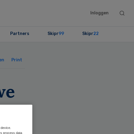
Searc
Inloggen
this
websit
Partners
Skipr
99
Skipr
22
Primary
Sidebar
en
Print
we
 device.
rs process data