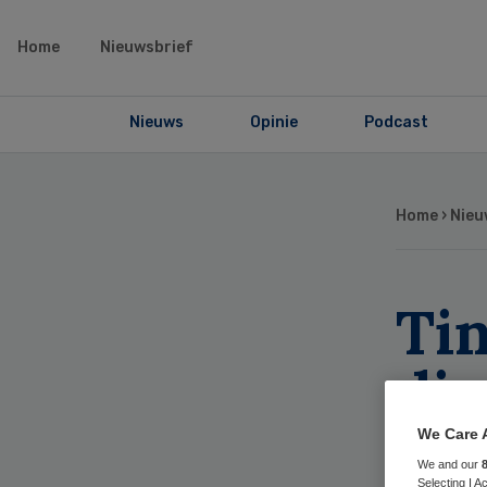
Home
Nieuwsbrief
Nieuws
Opinie
Podcast
Home
›
Nieu
Ti
di
We Care 
We and our
Selecting I 