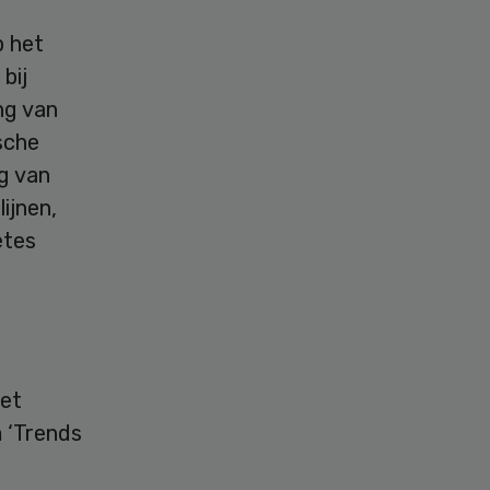
p het
bij
ng van
sche
g van
ijnen,
etes
het
 ‘Trends