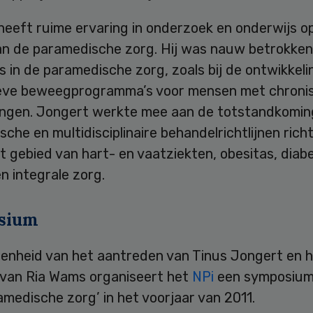
heeft ruime ervaring in onderzoek en onderwijs o
an de paramedische zorg. Hij was nauw betrokken 
s in de paramedische zorg, zoals bij de ontwikkeli
eve beweegprogramma’s voor mensen met chroni
ngen. Jongert werkte mee aan de totstandkomin
che en multidisciplinaire behandelrichtlijnen richtl
et gebied van hart- en vaatziekten, obesitas, diab
en integrale zorg.
sium
genheid van het aantreden van Tinus Jongert en 
 van Ria Wams organiseert het
NPi
een symposium
amedische zorg’ in het voorjaar van 2011.