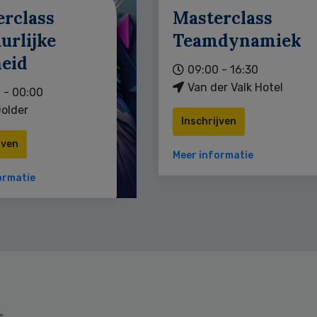
erclass
Masterclass
urlijke
Teamdynamiek
heid
09:00 - 16:30
Van der Valk Hotel
 - 00:00
older
Inschrijven
jven
Meer informatie
ormatie