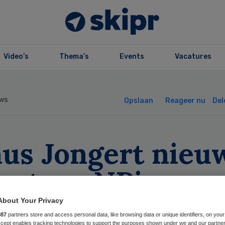
Video’s
Thema’s
Events
Vacatures
ws
Opslaan
Reageer nu
Del
nus Jongert nieu
recteur NPi
About Your Privacy
887
partners store and access personal data, like browsing data or unique identifiers, on your
Accept enables tracking technologies to support the purposes shown under we and our partne