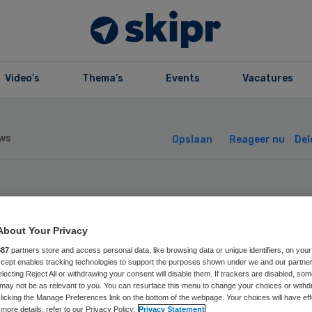
Video’s
Thema’s
Events
Vacatures
ws
Opslaan
Reageer nu
Del
ch geen ebola-
About Your Privacy
smetting Maasst
887
partners store and access personal data, like browsing data or unique identifiers, on your
Accept enables tracking technologies to support the purposes shown under we and our partne
ekenhuis
electing Reject All or withdrawing your consent will disable them. If trackers are disabled, so
may not be as relevant to you. You can resurface this menu to change your choices or withd
licking the Manage Preferences link on the bottom of the webpage. Your choices will have eff
more details, refer to our Privacy Policy.
Privacy Statement