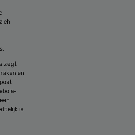
e
zich
s.
is zegt
braken en
npost
 ebola-
 een
telijk is