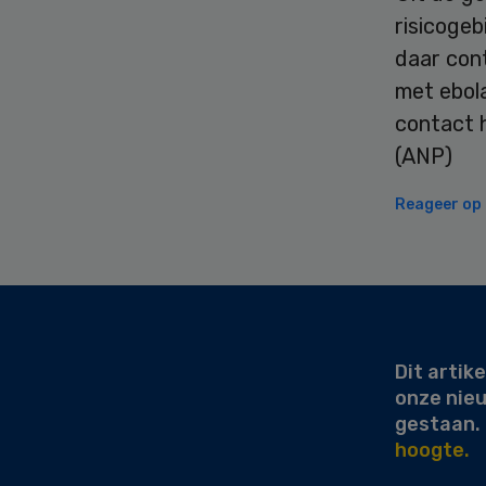
risicogeb
daar con
met ebol
contact 
(ANP)
Reageer op d
Secondary
Sidebar
Dit artike
onze nie
gestaan.
hoogte.