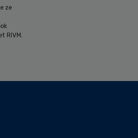
ie ze
ook
et RIVM.