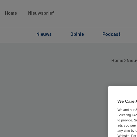
Home
Nieuwsbrief
Nieuws
Opinie
Podcast
Home
›
Nieu
To
We Care 
be
We and our
Selecting I 
Zi
to provide. S
ads you see 
any time by c
Website. For 