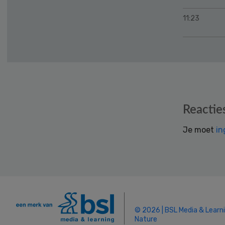
11:23
Reader
Reactie
Interactions
Je moet
in
© 2026 | BSL Media & Learn
Nature