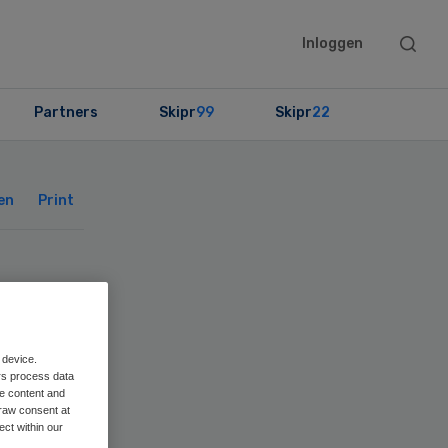
Searc
Inloggen
this
websit
Partners
Skipr
99
Skipr
22
Primary
Sidebar
en
Print
ad
 device.
rs process data
me content and
raw consent at
ect within our