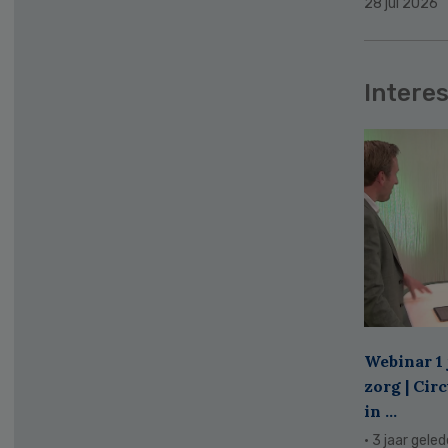
28 jul 2026
Interes
Webinar 1 
zorg | Cir
in ...
· 3 jaar gele