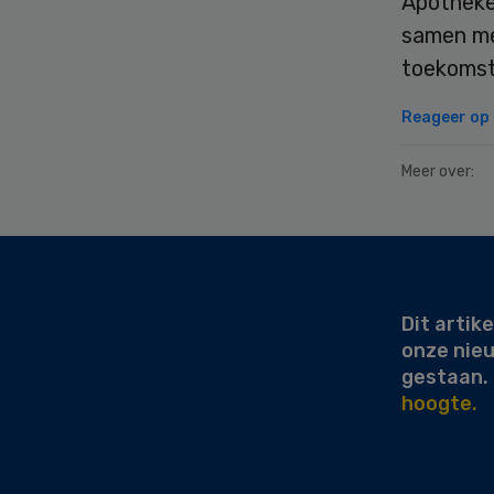
Apotheke
samen me
toekomst
Reageer op d
Meer over:
Secondary
Sidebar
Dit artike
onze nie
gestaan.
hoogte.