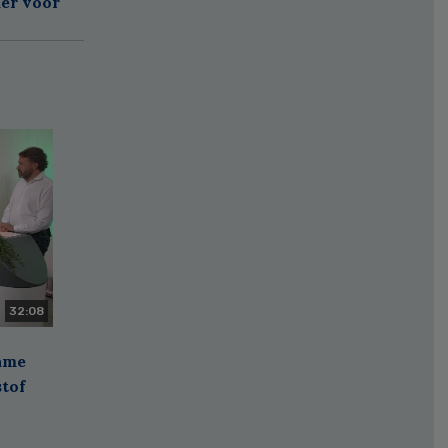
er voor
32:08
zame
stof