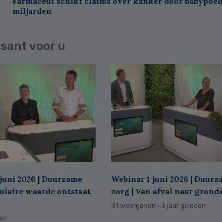
Farmaceut schikt claims over kanker door babypoed
miljarden
sant voor u
juni 2026 | Duurzame
Webinar 1 juni 2026 | Duur
culaire waarde ontstaat
zorg | Van afval naar grond
31 weergaven
· 3 jaar geleden
den