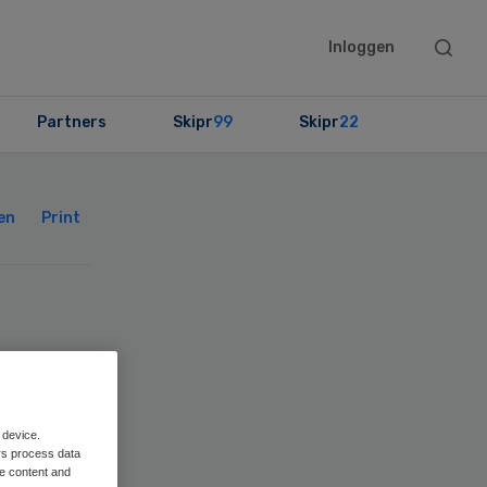
Searc
Inloggen
this
websit
Partners
Skipr
99
Skipr
22
Primary
Sidebar
en
Print
 device.
rs process data
me content and