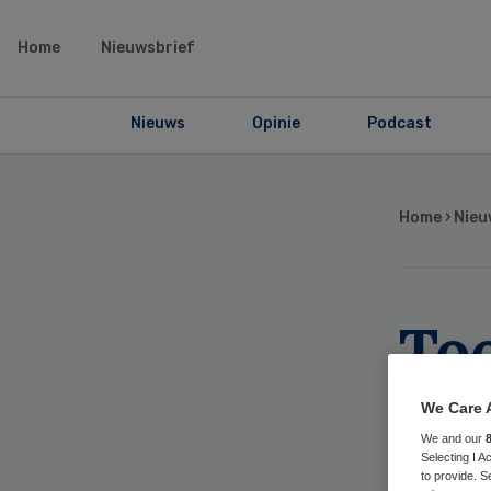
Home
Nieuwsbrief
Nieuws
Opinie
Podcast
Home
›
Nieu
Too
Ap
We Care 
We and our
ap
Selecting I 
to provide. S