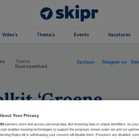
Video’s
Thema’s
Events
Vacatures
ws
Thema:
Opslaan
Reageer nu
Del
Duurzaamheid
lkit ‘Groene
otheek’ helpt
About Your Privacy
889
partners store and access personal data, like browsing data or unique identifiers, on your
othekers
Accept enables tracking technologies to support the purposes shown under we and our partne
electing Reject All or withdrawing your consent will disable them. If trackers are disabled, so