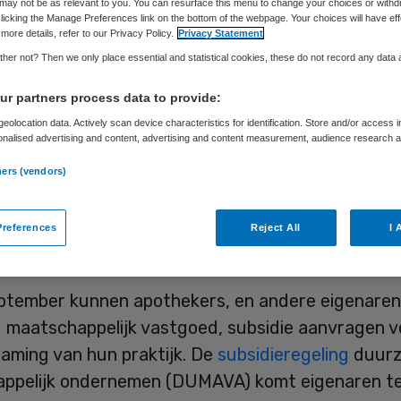
may not be as relevant to you. You can resurface this menu to change your choices or withd
rduurzamen
licking the Manage Preferences link on the bottom of the webpage. Your choices will have eff
more details, refer to our Privacy Policy.
Privacy Statement
her not? Then we only place essential and statistical cookies, these do not record any data
r partners process data to provide:
Corine Lutz
17 juli 2023
,
14:27
339 keer gelezen
eolocation data. Actively scan device characteristics for identification. Store and/or access 
onalised advertising and content, advertising and content measurement, audience research 
.
ners (vendors)
rsorganisatie KNMP heeft de ‘Toolkit Groene Apo
ld. Deze nieuwe toolkit geeft apothekers handvat
references
Reject All
I 
aming van de apotheek.
ptember kunnen apothekers, en andere eigenaren
 maatschappelijk vastgoed, subsidie aanvragen v
aming van hun praktijk. De
subsidieregeling
duur
ppelijk ondernemen (DUMAVA) komt eigenaren 