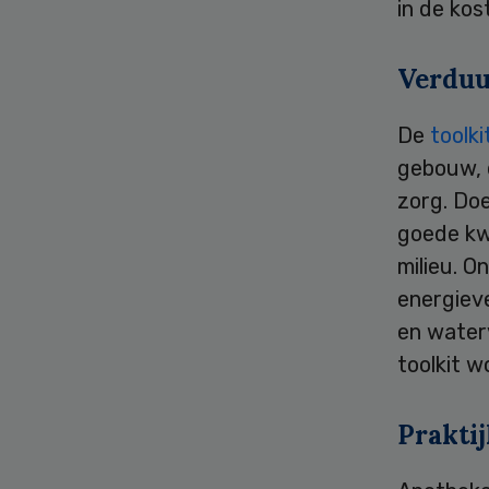
in de ko
Verduu
De
toolki
gebouw, d
zorg. Doe
goede kwa
milieu. O
energiev
en water
toolkit 
Prakti