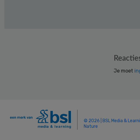
Reader
Reactie
Interactions
Je moet
in
© 2026 | BSL Media & Learn
Nature