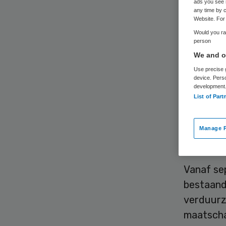
ads you see 
ve
any time by c
Website. For 
Would you rat
person
We and ou
Use precise g
device. Pers
development
List of Part
Apotheke
ontwikke
Manage P
verduurz
Vanaf se
bestaand
verduurz
maatscha