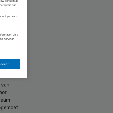
raw consent at
ect within our
 about you as a
information on a
and services
theek’
ten bij
Accept
 van
oor
zaam
tegemoet