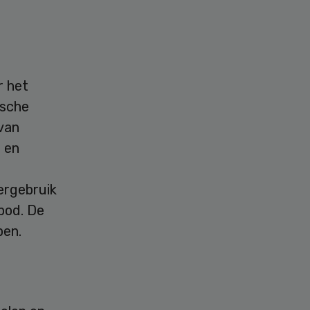
r het
ische
 van
 en
ergebruik
bod. De
pen.