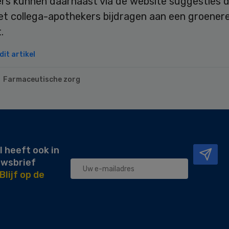
rs kunnen daarnaast via de website suggesties d
t collega-apothekers bijdragen aan een groener
.
it artikel
Farmaceutische zorg
l heeft ook in
uwsbrief
Blijf op de