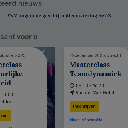
teerd nieuws
FNV ongenode gast bij jubileumviering ActiZ
sant voor u
 oktober 2025
16 december 2025, Utrecht
erclass
Masterclass
urlijke
Teamdynamiek
heid
09:00 - 16:30
Van der Valk Hotel
 - 00:00
older
Inschrijven
jven
Meer informatie