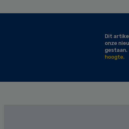
Secondary
Sidebar
Dit artike
onze nie
gestaan.
hoogte.