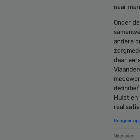
naar man
Onder de
samenwer
andere o
zorgmede
daar eers
Vlaander
medewerk
definitie
Hulst en
realisati
Reageer op d
Meer over: