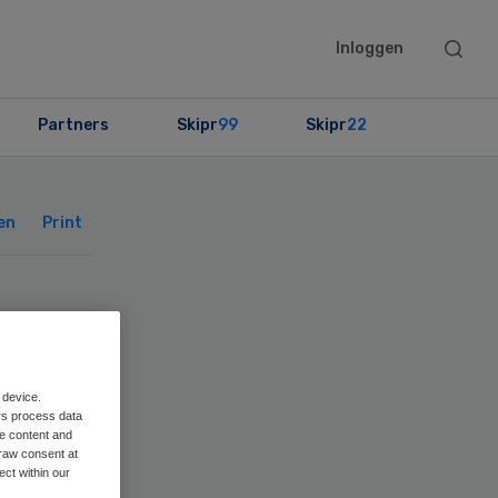
Searc
Inloggen
this
websit
Partners
Skipr
99
Skipr
22
Primary
Sidebar
en
Print
org
 device.
rs process data
ren
me content and
raw consent at
ect within our