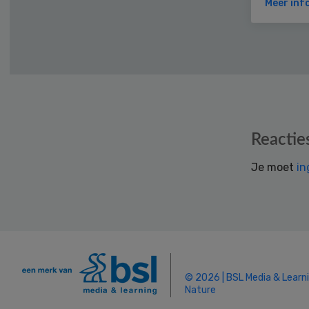
Meer inf
Reader
Reactie
Interactions
Je moet
in
© 2026 | BSL Media & Learn
Nature