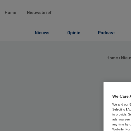
Home
Nieuwsbrief
Nieuws
Opinie
Podcast
Home
›
Nieu
Tr
We Care 
Sp
We and our
Selecting I 
in
to provide. S
ads you see 
any time by c
Website. For 