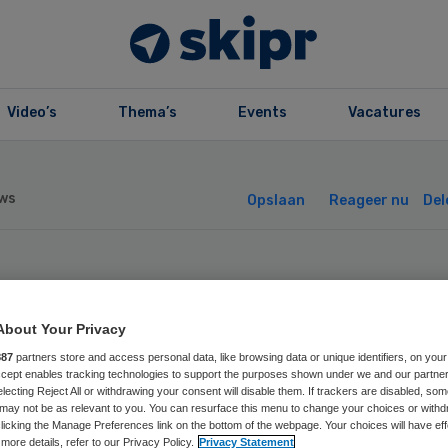
Video’s
Thema’s
Events
Vacatures
ws
Opslaan
Reageer nu
Del
agel werft
About Your Privacy
anjaarden voor z
887
partners store and access personal data, like browsing data or unique identifiers, on your
Accept enables tracking technologies to support the purposes shown under we and our partne
 Zeeuws-Vlaande
electing Reject All or withdrawing your consent will disable them. If trackers are disabled, so
may not be as relevant to you. You can resurface this menu to change your choices or withd
licking the Manage Preferences link on the bottom of the webpage. Your choices will have eff
more details, refer to our Privacy Policy.
Privacy Statement