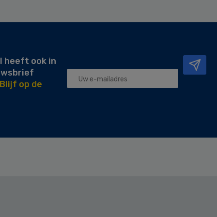
l heeft ook in
uwsbrief
Blijf op de