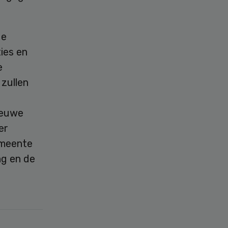
de
ies en
e
zullen
ieuwe
er
emeente
ng en de