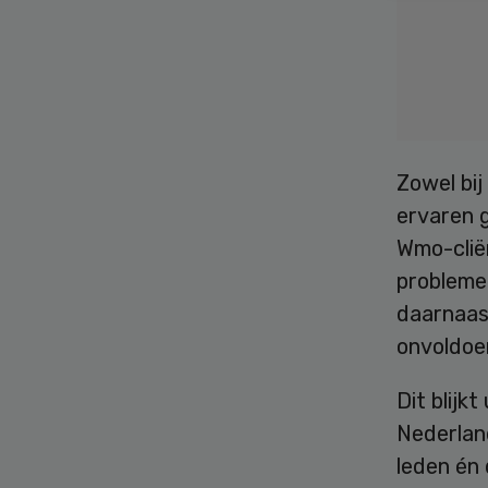
Zowel bi
ervaren 
Wmo-clië
probleme
daarnaas
onvoldoe
Dit blijkt
Nederlan
leden én