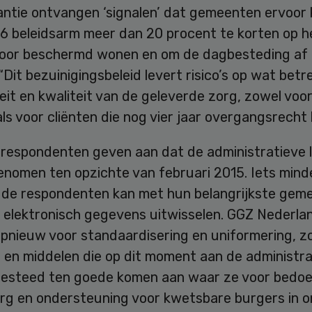
antie ontvangen ‘signalen’ dat gemeenten ervoor 
16 beleidsarm meer dan 20 procent te korten op h
oor beschermd wonen en om de dagbesteding af 
Dit bezuinigingsbeleid levert risico’s op wat betr
eit en kwaliteit van de geleverde zorg, zowel voo
als voor cliënten die nog vier jaar overgangsrecht
e respondenten geven aan dat de administratieve 
enomen ten opzichte van februari 2015. Iets mind
n de respondenten kan met hun belangrijkste gem
 elektronisch gegevens uitwisselen. GGZ Nederlan
pnieuw voor standaardisering en uniformering, z
d en middelen die op dit moment aan de administra
esteed ten goede komen aan waar ze voor bedoeld
rg en ondersteuning voor kwetsbare burgers in 