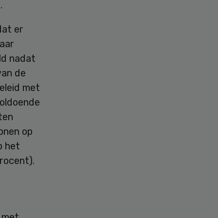
.
dat er
naar
ld nadat
van de
eleid met
voldoende
ten
wonen op
p het
rocent).
s met