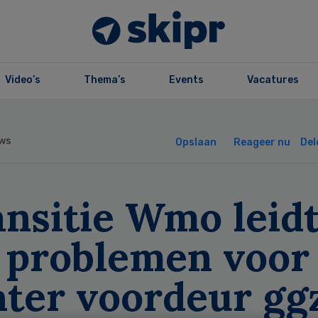
Video’s
Thema’s
Events
Vacatures
ws
Opslaan
Reageer nu
Del
ansitie Wmo leid
t problemen voor
hter voordeur gg