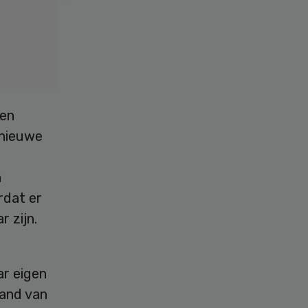
gen
 nieuwe
n
rdat er
 zijn.
ar eigen
band van