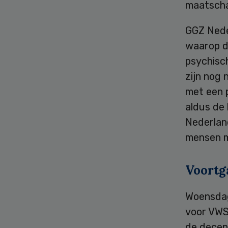
maatscha
GGZ Nede
waarop d
psychisc
zijn nog 
met een 
aldus de
Nederlan
mensen m
Voortg
Woensdag
voor VWS
de decen