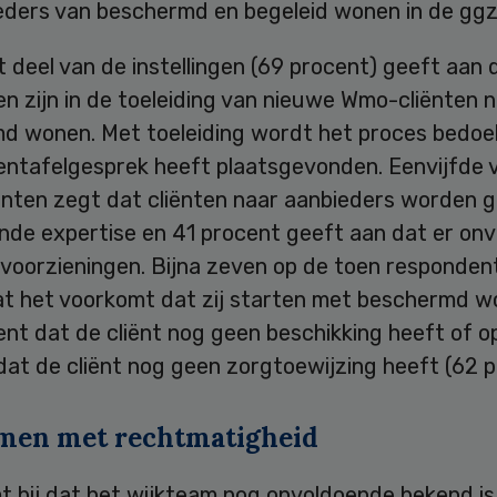
eders van beschermd en begeleid wonen in de ggz
 deel van de instellingen (69 procent) geeft aan 
n zijn in de toeleiding van nieuwe Wmo-cliënten 
d wonen. Met toeleiding wordt het proces bedoe
entafelgesprek heeft plaatsgevonden. Eenvijfde 
nten zegt dat cliënten naar aanbieders worden g
nde expertise en 41 procent geeft aan dat er on
ij voorzieningen. Bijna zeven op de toen responden
dat het voorkomt dat zij starten met beschermd 
nt dat de cliënt nog geen beschikking heeft of o
at de cliënt nog geen zorgtoewijzing heeft (62 p
men met rechtmatigheid
t bij dat het wijkteam nog onvoldoende bekend i