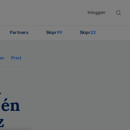
Searc
Inloggen
this
websit
Partners
Skipr
99
Skipr
22
Primary
Sidebar
en
Print
t
 én
z