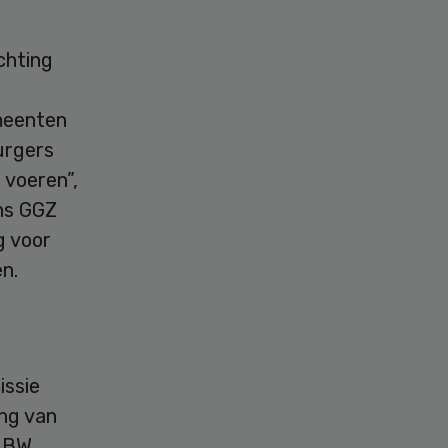
chting
meenten
urgers
 voeren”,
ns GGZ
g voor
n.
ssie
ng van
RIBW