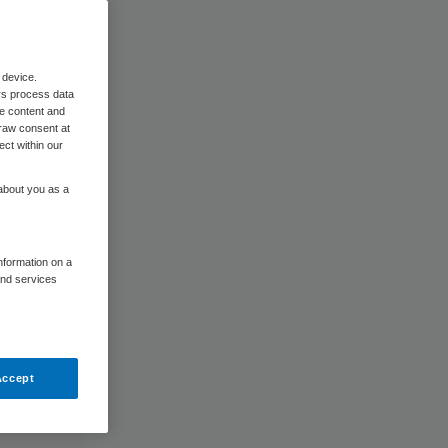
 device.
rs process data
me content and
raw consent at
ect within our
 about you as a
information on a
and services
Accept