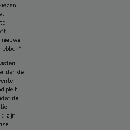
kiezen
et
te
eft
r nieuwe
 hebben.”
lasten
er dan de
eente
d pleit
odat de
tie
 zijn:
onze