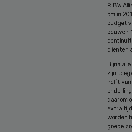
RIBW Alli
om in 20
budget v
bouwen. “
continuït
cliënten 
Bijna all
zijn toeg
helft va
onderling
daarom o
extra tij
worden b
goede zo