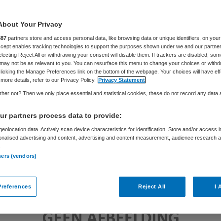
About Your Privacy
Skipr Redactie
8 september 2015
,
12:45
96 keer gelezen
887
partners store and access personal data, like browsing data or unique identifiers, on your
Accept enables tracking technologies to support the purposes shown under we and our partne
electing Reject All or withdrawing your consent will disable them. If trackers are disabled, so
may not be as relevant to you. You can resurface this menu to change your choices or withd
licking the Manage Preferences link on the bottom of the webpage. Your choices will have eff
more details, refer to our Privacy Policy.
Privacy Statement
her not? Then we only place essential and statistical cookies, these do not record any data
r partners process data to provide:
eolocation data. Actively scan device characteristics for identification. Store and/or access 
onalised advertising and content, advertising and content measurement, audience research 
.
ners (vendors)
references
Reject All
I 