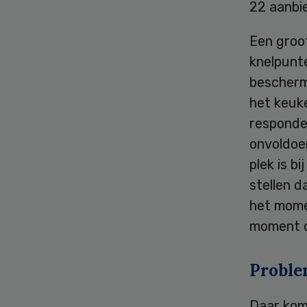
22 aanbi
Een groot
knelpunte
bescherm
het keuk
responde
onvoldoe
plek is b
stellen 
het mome
moment d
Proble
Daar kom