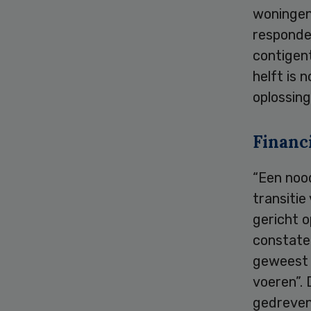
woningen 
responde
contigen
helft is
oplossing
Financ
“Een noo
transitie
gericht o
constate
geweest o
voeren”.
gedreven 