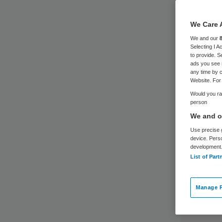
We Care 
We and our
Selecting I 
to provide. S
ads you see 
any time by c
Website. For 
Would you rat
person
We and ou
Use precise g
device. Pers
development
List of Part
Manage P