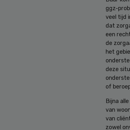
ggz-prob
veel tijd
dat zorg
een recht
de zorga
het gebi
onderste
deze situ
onderste
of beroe
Bijna all
van woon
van cliën
zowel on