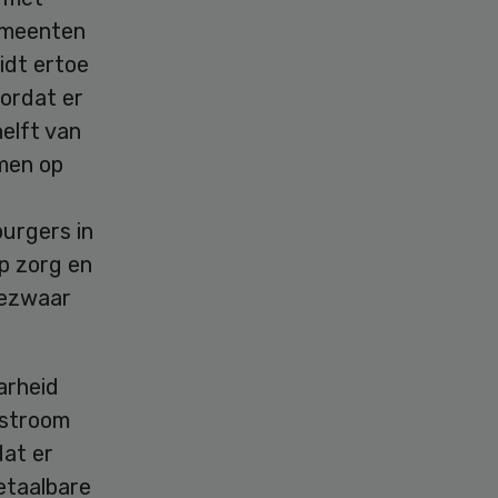
emeenten
eidt ertoe
oordat er
elft van
men op
urgers in
op zorg en
bezwaar
arheid
tstroom
dat er
etaalbare