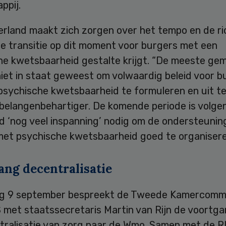
ppij.
rland maakt zich zorgen over het tempo en de ri
e transitie op dit moment voor burgers met een
he kwetsbaarheid gestalte krijgt. “De meeste ge
niet in staat geweest om volwaardig beleid voor b
psychische kwetsbaarheid te formuleren en uit te
 belangenbehartiger. De komende periode is volge
d ‘nog veel inspanning’ nodig om de ondersteunin
et psychische kwetsbaarheid goed te organisere
ang decentralisatie
 9 september bespreekt de Tweede Kamercommi
 met staatssecretaris Martin van Rijn de voortga
tralisatie van zorg naar de Wmo. Samen met de 