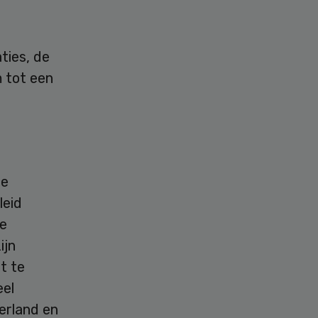
ties, de
m tot een
de
leid
ie
ijn
t te
eel
erland en