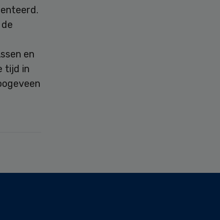
senteerd.
 de
Assen en
tijd in
Hoogeveen