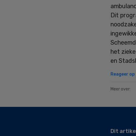
ambulanc
Dit prog
noodzake
ingewikk
Scheemda.
het zieke
en Stads
Reageer op d
Meer over:
Secondary
Sidebar
Dit artike