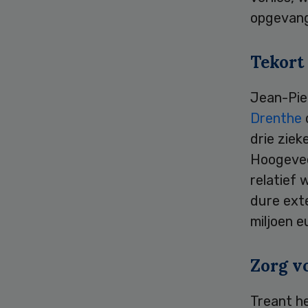
opgevan
Tekort
Jean-Pie
Drenthe
drie zie
Hoogevee
relatief 
dure ext
miljoen e
Zorg v
Treant h