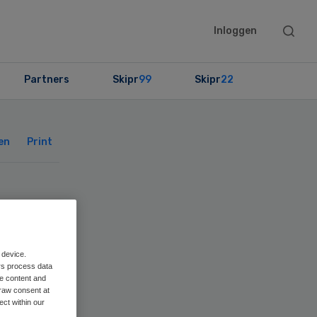
Searc
Inloggen
this
websit
Partners
Skipr
99
Skipr
22
Primary
Sidebar
en
Print
ers
 device.
rs process data
me content and
raw consent at
ect within our