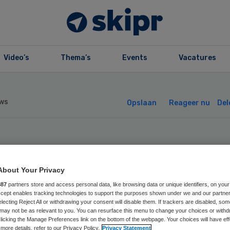
Video’s
Thema’s
Events
Vacatures
ws
Opslaan
Reageer nu
Del
eant zorggroep
About Your Privacy
rijft zwarte cijf
887
partners store and access personal data, like browsing data or unique identifiers, on your
Accept enables tracking technologies to support the purposes shown under we and our partne
electing Reject All or withdrawing your consent will disable them. If trackers are disabled, so
may not be as relevant to you. You can resurface this menu to change your choices or withd
licking the Manage Preferences link on the bottom of the webpage. Your choices will have eff
more details, refer to our Privacy Policy.
Privacy Statement