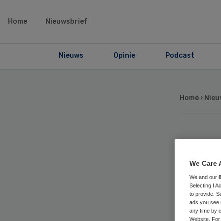
Home
Nieuwsbrief
Nieuws
Opinie
Podcast
Home
›
Nieu
Tr
We Care 
sch
We and our
Selecting I 
to provide. S
ads you see 
any time by c
Website. For 