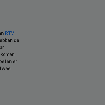
gen
RTV
hebben de
ar
r komen
moeten er
 twee