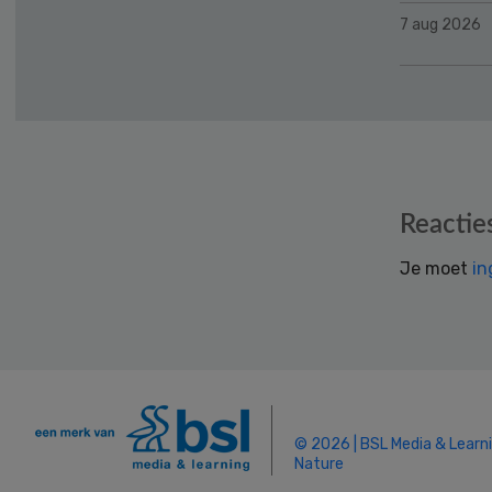
7 aug 2026
Reader
Reactie
Interactions
Je moet
in
© 2026 | BSL Media & Learn
Nature