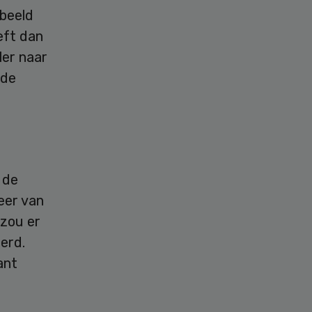
rbeeld
eeft dan
ler naar
rde
 de
eer van
 zou er
erd.
ant