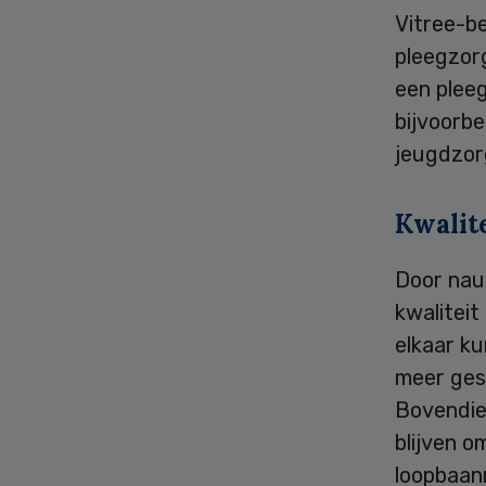
Vitree-b
pleegzorg
een pleeg
bijvoorbe
jeugdzor
Kwalite
Door nau
kwaliteit
elkaar ku
meer ges
Bovendie
blijven o
loopbaanm