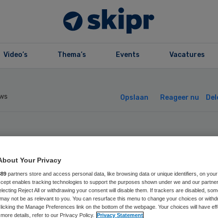
Video’s
Thema’s
Events
Vacatures
ws
Opslaan
Reageer nu
Del
ade en Vitree
About Your Privacy
len fuseren
889
partners store and access personal data, like browsing data or unique identifiers, on your
Accept enables tracking technologies to support the purposes shown under we and our partne
electing Reject All or withdrawing your consent will disable them. If trackers are disabled, so
may not be as relevant to you. You can resurface this menu to change your choices or withd
licking the Manage Preferences link on the bottom of the webpage. Your choices will have eff
more details, refer to our Privacy Policy.
Privacy Statement