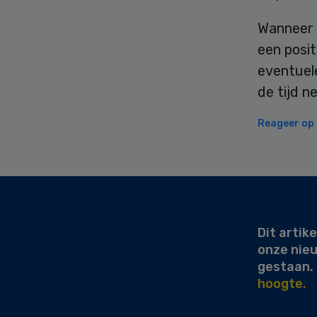
Wanneer 
een posit
eventuele
de tijd n
Reageer op d
Secondary
Sidebar
Dit artike
onze nie
gestaan.
hoogte.