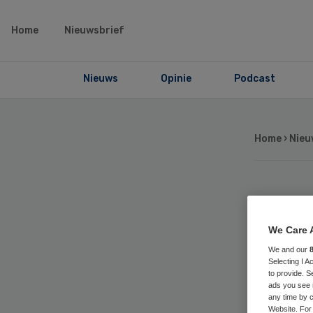
Home
Nieuwsbrief
Nieuws
Opinie
Podcast
Home
›
Nieu
Tri
We Care 
wil
We and our
Selecting I 
to provide. S
ads you see 
any time by c
Website. For 