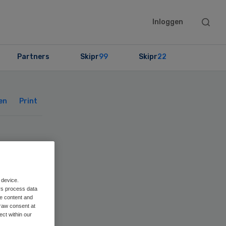
Searc
Inloggen
this
websit
Partners
Skipr
99
Skipr
22
Primary
Sidebar
en
Print
 device.
rs process data
me content and
raw consent at
ect within our