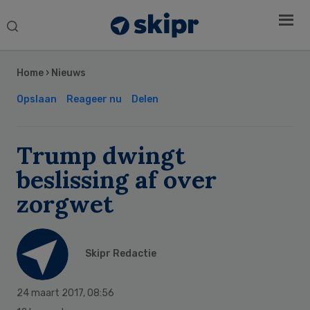
Search
this
Secondary
website
Sidebar
Home
›
Nieuws
Opslaan
Reageer nu
Delen
Trump dwingt
beslissing af over
zorgwet
Skipr Redactie
24 maart 2017
,
08:56