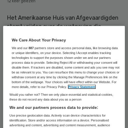
12 keer gelezen
Het Amerikaanse Huis van Afgevaardigden
stemt vrijdag over de wetgeving die
Obamacare, de verzekering voor
We Care About Your Privacy
gezondheidskosten, moet ontmantelen en
We and our
887
partners store and access personal data, like browsing data
vervangen. De stemming werd donderdag
or unique identifiers, on your device. Selecting I Accept enables tracking
technologies to support the purposes shown under we and our partners
uitgesteld omdat de Republikeinen niet
process data to provide. Selecting Reject All or withdrawing your consent will
zeker wisten of ze genoeg steun hadden.
disable them. If trackers are disabled, some content and ads you see may not
be as relevant to you. You can resurface this menu to change your choices or
withdraw consent at any time by clicking the Manage Preferences link on the
Republikeinen in het Huis maakten
bottom of the webpage. Your choices will have effect within our Website. For
more details, refer to our Privacy Policy.
Privacy Statement
donderdagavond (plaatselijke tijd) bekend
Would you rather not? Then we only place essential and statistical cookies,
dat een stemming over ‘Trumpcare’
these do not record any data about you as a person
We and our partners process data to provide:
vrijdagmiddag zal plaatsvinden. Trump
Use precise geolocation data. Actively scan device characteristics for
verhoogde donderdag de druk op de
identification. Store and/or access information on a device. Personalised
Republikeinen door de melden dat als de
advertising and content, advertising and content measurement, audience