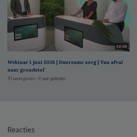
32:08
Webinar 1 juni 2026 | Duurzame zorg | Van afval
naar grondstof
31 weergaven
· 9 jaar geleden
Reader
Reacties
Interactions