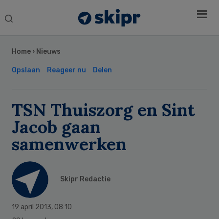
Search
this
Secondary
website
Sidebar
Home
›
Nieuws
Opslaan
Reageer nu
Delen
TSN Thuiszorg en Sint
Jacob gaan
samenwerken
Skipr Redactie
19 april 2013
,
08:10