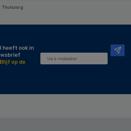
Thuiszorg
l heeft ook in
uwsbrief
Blijf op de