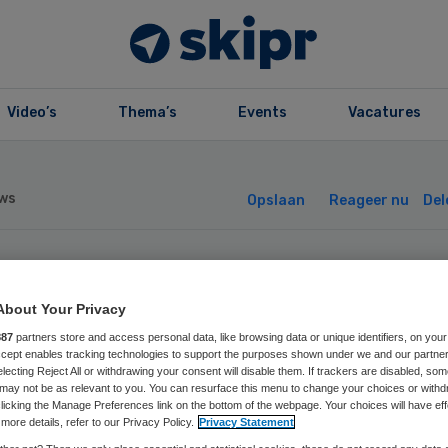
Video’s
Thema’s
Events
Vacatures
ws
Opslaan
Reageer nu
Del
 volgt Verián ni
About Your Privacy
terugdraaien
887
partners store and access personal data, like browsing data or unique identifiers, on your
Accept enables tracking technologies to support the purposes shown under we and our partne
electing Reject All or withdrawing your consent will disable them. If trackers are disabled, so
onverlaging
may not be as relevant to you. You can resurface this menu to change your choices or withd
licking the Manage Preferences link on the bottom of the webpage. Your choices will have eff
more details, refer to our Privacy Policy.
Privacy Statement