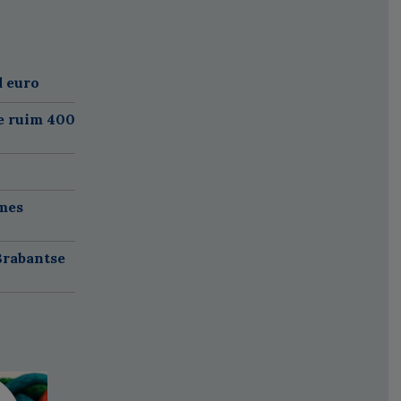
d euro
e ruim 400
mes
Brabantse