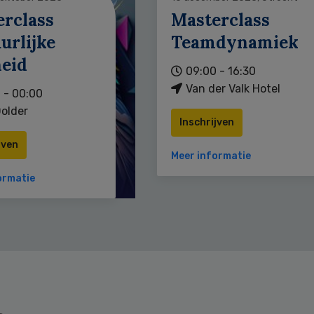
erclass
Masterclass
urlijke
Teamdynamiek
heid
09:00 - 16:30
Van der Valk Hotel
 - 00:00
older
Inschrijven
jven
Meer informatie
ormatie