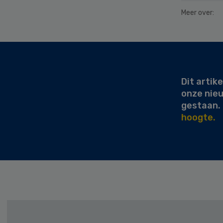
Meer over:
Secondary
Sidebar
Dit artike
onze nie
gestaan.
hoogte.