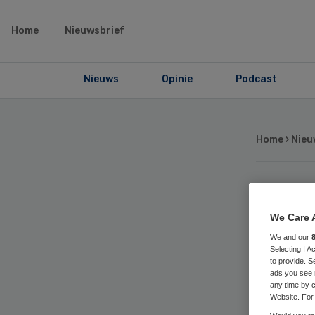
Home
Nieuwsbrief
Nieuws
Opinie
Podcast
Home
›
Nieu
TSN
We Care 
in 
We and our
Selecting I 
to provide. S
lo
ads you see 
any time by c
Website. For 