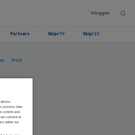
Searc
Inloggen
this
websit
Partners
Skipr
99
Skipr
22
Primary
Sidebar
en
Print
et
 device.
rs process data
me content and
raw consent at
ect within our