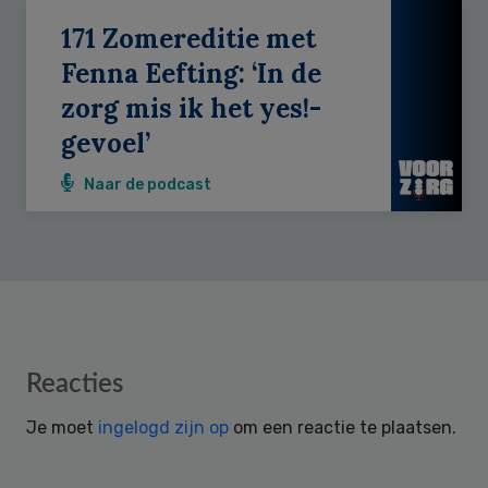
171 Zomereditie met
Fenna Eefting: ‘In de
zorg mis ik het yes!-
gevoel’
Naar de podcast
Reader
Reacties
Interactions
Je moet
ingelogd zijn op
om een reactie te plaatsen.