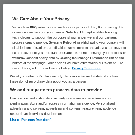
De regionale tuchtcolleges hebben klachten
in 2015 iets sneller beoordeeld dan het jaar
We Care About Your Privacy
daarvoor. Dit blijkt uit de jaarrapporten van
We and our
887
partners store and access personal data, like browsing data
or unique identifiers, on your device. Selecting I Accept enables tracking
2014 en 2015 van de Tuchtcolleges voor de
technologies to support the purposes shown under we and our partners
Gezondheidszorg en het College van
process data to provide. Selecting Reject All or withdrawing your consent will
disable them. If trackers are disabled, some content and ads you see may not
Medisch Toezicht.
be as relevant to you. You can resurface this menu to change your choices or
withdraw consent at any time by clicking the Manage Preferences link on the
bottom of the webpage. Your choices will have effect within our Website. For
De gemiddelde tijd om een oordeel te vellen
more details, refer to our Privacy Policy.
Privacy Statement
ging met 30 dagen omlaag naar 238 dagen,
Would you rather not? Then we only place essential and statistical cookies,
these do not record any data about you as a person
zo blijkt uit het
jaarrapport
. In Den Haag
We and our partners process data to provide:
was de wachttijd het langst met 297 dagen
Use precise geolocation data. Actively scan device characteristics for
en in Eindhoven het kortst met 177 dagen.
identification. Store and/or access information on a device. Personalised
advertising and content, advertising and content measurement, audience
In 2015 handelden de tuchtcolleges 1609
research and services development.
List of Partners (vendors)
klachten af, waarvan 1064 (66 procent)
waren gericht tegen artsen.