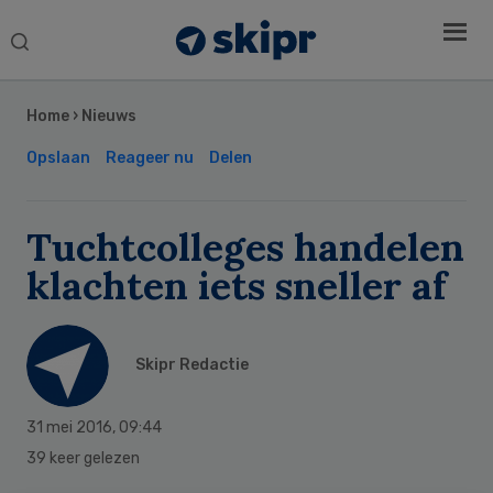
Search
this
Secondary
website
Sidebar
Home
›
Nieuws
Opslaan
Reageer nu
Delen
Tuchtcolleges handelen
klachten iets sneller af
Skipr Redactie
31 mei 2016
,
09:44
39 keer gelezen