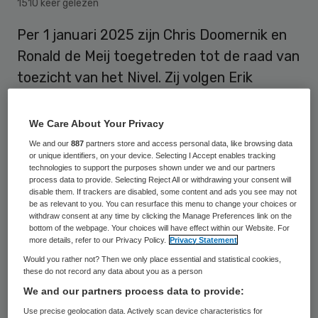
1510 keer gelezen
Per 1 januari 2025 zijn Chris Doomernik en
Ronald de Meij toegetreden tot de raad van
toezicht van het Nivel. Zij volgen Erik
Dannenberg en Frida van den Maagdenberg
op die aftreden vanwege het aflopen van
We Care About Your Privacy
hun tweede termijn.
We and our
887
partners store and access personal data, like browsing data
or unique identifiers, on your device. Selecting I Accept enables tracking
technologies to support the purposes shown under we and our partners
process data to provide. Selecting Reject All or withdrawing your consent will
Zij volgen Erik Dannenberg en Frida van den
disable them. If trackers are disabled, some content and ads you see may not
be as relevant to you. You can resurface this menu to change your choices or
Maagdenberg op die aftreden vanwege het
withdraw consent at any time by clicking the Manage Preferences link on the
bottom of the webpage. Your choices will have effect within our Website. For
aflopen van hun tweede termijn. De rvt van
more details, refer to our Privacy Policy.
Privacy Statement
het Nivel
bestaat daarmee nu naast
Would you rather not? Then we only place essential and statistical cookies,
these do not record any data about you as a person
Doomernik en Ronald de Meij uit Henk Smid
We and our partners process data to provide:
(voorzitter), Aartjan Beekman en Sophia de
Use precise geolocation data. Actively scan device characteristics for