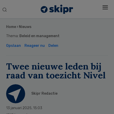
Search
this
Secondary
website
Sidebar
Home
›
Nieuws
Thema:
Beleid en management
Opslaan
Reageer nu
Delen
Twee nieuwe leden bij
raad van toezicht Nivel
Skipr Redactie
13 januari 2025
,
15:03