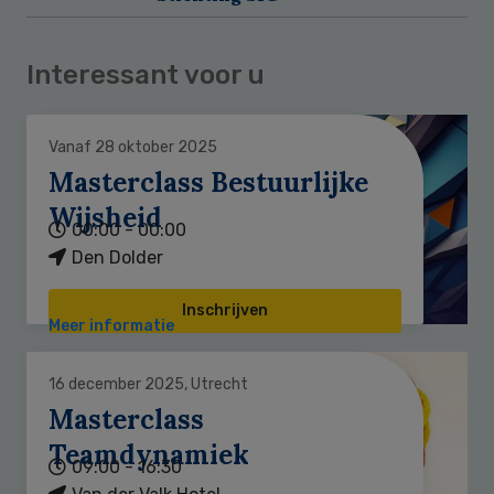
Interessant voor u
Vanaf 28 oktober 2025
Masterclass Bestuurlijke
Wijsheid
00:00 - 00:00
Den Dolder
Inschrijven
Meer informatie
16 december 2025, Utrecht
Masterclass
Teamdynamiek
09:00 - 16:30