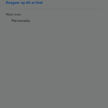
Reageer op dit artikel
Meer over:
Personalia
Primary
Sidebar