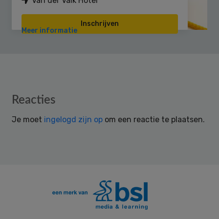
Van der Valk Hotel
Inschrijven
Meer informatie
Reader
Reacties
Interactions
Je moet
ingelogd zijn op
om een reactie te plaatsen.