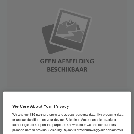
Het LangeLand Ziekenhuis in Zoetermeer
We Care About Your Privacy
dient uiterlijk medio maart 2013
We and our
889
partners store and access personal data, like browsing data
overgenomen te zijn. De liquiditeitspositie
or unique identifiers, on your device. Selecting I Accept enables tracking
van het ziekenhuis is dermate nijpend dat
technologies to support the purposes shown under we and our partners
process data to provide. Selecting Reject All or withdrawing your consent will