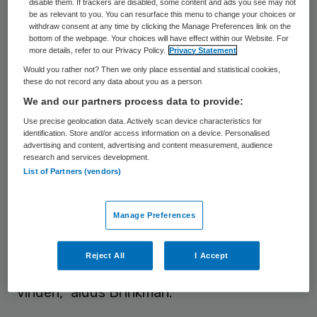
er niet langer gewacht kan worden. Dit
disable them. If trackers are disabled, some content and ads you see may not
be as relevant to you. You can resurface this menu to change your choices or
zegt Jan Willem Brinkman, voorzitter raad
withdraw consent at any time by clicking the Manage Preferences link on the
bottom of the webpage. Your choices will have effect within our Website. For
van bestuur van het LangeLand Ziekenhuis
more details, refer to our Privacy Policy.
Privacy Statement
(LLZ), in een interview met Skipr.
Would you rather not? Then we only place essential and statistical cookies,
these do not record any data about you as a person
In december 2012 waren er al grote
We and our partners process data to provide:
problemen om
de salarissen van het
Use precise geolocation data. Actively scan device characteristics for
identification. Store and/or access information on a device. Personalised
personeel te betalen
. Intussen is de
advertising and content, advertising and content measurement, audience
research and services development.
liquiditeit van het ziekenhuis niet
List of Partners (vendors)
verbeterd.”Het uitstel van de overname
maakt het er allemaal niet makkelijker op.
Manage Preferences
We kunnen het wel wat langer uitzingen,
maar medio maart is de uiterste termijn
Reject All
I Accept
waarop de overname plaats dient te
vinden,” aldus Brinkman.