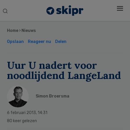
Search
this
Secondary
website
Sidebar
Home
›
Nieuws
Opslaan
Reageer nu
Delen
Uur U nadert voor
noodlijdend LangeLand
Simon Broersma
6 februari 2013
,
14:31
80 keer gelezen