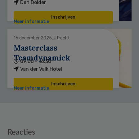
Den Dolder
Inschrijven
Meer informatie
16 december 2025, Utrecht
Masterclass
Teamdynamiek
09:00 - 16:30
Van der Valk Hotel
Inschrijven
Meer informatie
Reader
Reacties
Interactions