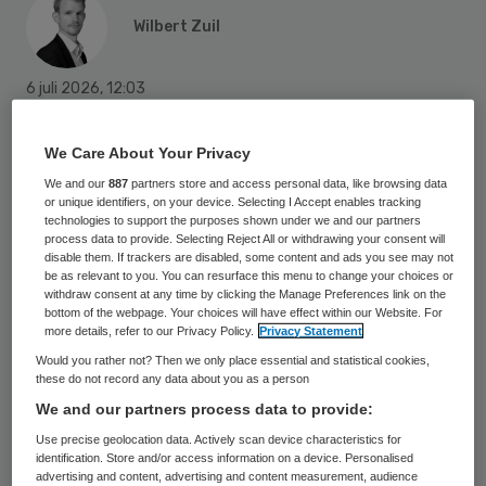
Wilbert Zuil
6 juli 2026
,
12:03
795 keer gelezen
We Care About Your Privacy
De Nederlandse Zorgautoriteit (NZa)
We and our
887
partners store and access personal data, like browsing data
legt Eucare Insurance een boete van
or unique identifiers, on your device. Selecting I Accept enables tracking
technologies to support the purposes shown under we and our partners
25.000 euro op omdat de zorgverzekeraar
process data to provide. Selecting Reject All or withdrawing your consent will
disable them. If trackers are disabled, some content and ads you see may not
onvoldoende transparant was tijdens het
be as relevant to you. You can resurface this menu to change your choices or
zorginkoopproces.
withdraw consent at any time by clicking the Manage Preferences link on the
bottom of the webpage. Your choices will have effect within our Website. For
more details, refer to our Privacy Policy.
Privacy Statement
Would you rather not? Then we only place essential and statistical cookies,
Volgens de toezichthouder gaf Eucare
these do not record any data about you as a person
onvoldoende toelichting op de tarieven in
We and our partners process data to provide:
de contractvoorstellen aan zorgaanbieders
Use precise geolocation data. Actively scan device characteristics for
identification. Store and/or access information on a device. Personalised
in de orthopedische hulpmiddelensector
advertising and content, advertising and content measurement, audience