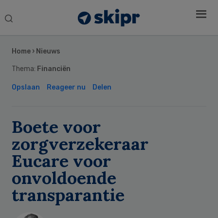
Search
this
Secondary
website
Sidebar
Home
›
Nieuws
Thema:
Financiën
Opslaan
Reageer nu
Delen
Boete voor
zorgverzekeraar
Eucare voor
onvoldoende
transparantie