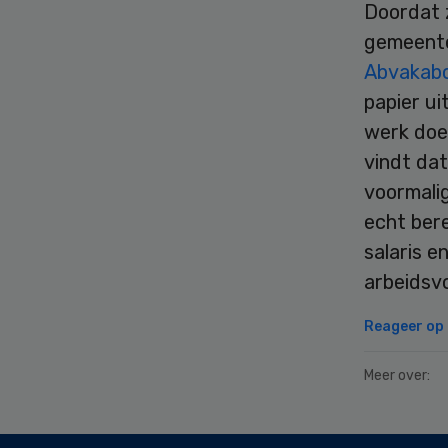
Doordat 
gemeenten
Abvakab
papier ui
werk doe
vindt da
voormali
echt bere
salaris e
arbeidsv
Reageer op d
Meer over:
Secondary