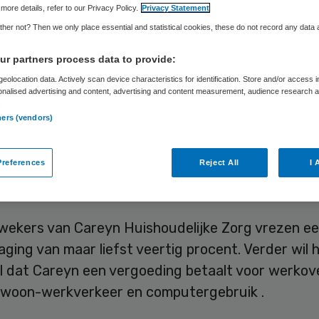
more details, refer to our Privacy Policy.
Privacy Statement
her not? Then we only place essential and statistical cookies, these do not record any data
Skipr Redactie
12 januari 2012
,
14:57
31 keer gelezen
r partners process data to provide:
eolocation data. Actively scan device characteristics for identification. Store and/or access 
onalised advertising and content, advertising and content measurement, audience research 
comité ‘Wij zijn de thuiszorg’ in Utrecht eist zek
.
ners (vendors)
eidsvoorwaarden van thuiszorgmedewerkers van
lijke Zorg, die tot 1 januari in dienst waren van 
references
Reject All
I 
0 januari overhandigde het actiecomité een petit
voorzitter Ton van Overbeek van Careyn Zuwe Av
ekers van Careyn Huishoudelijke Zorg vrezen e
aging van maar liefst veertig procent. Verder wil 
l dat Careyn een vergoeding betaalt voor werkove
, woon-werkverkeer en computergebruik .