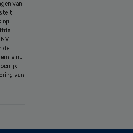
ngen van
stelt
s op
lfde
FNV,
n de
em is nu
oenlijk
ering van