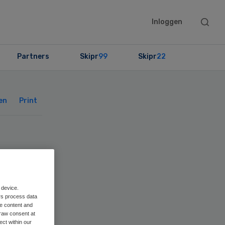
Searc
Inloggen
this
websit
Partners
Skipr
99
Skipr
22
Primary
Sidebar
en
Print
 device.
t
rs process data
me content and
raw consent at
ect within our