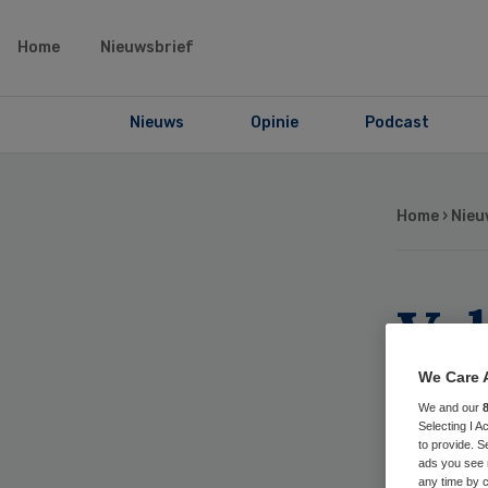
Home
Nieuwsbrief
Nieuws
Opinie
Podcast
Home
›
Nieu
Va
dui
We Care 
We and our
Ca
Selecting I 
to provide. S
ads you see 
any time by c