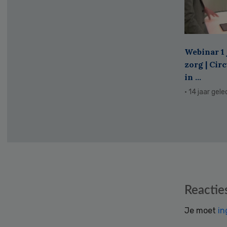
Webinar 1 
zorg | Cir
in ...
· 14 jaar gel
Reader
Reactie
Interactions
Je moet
in