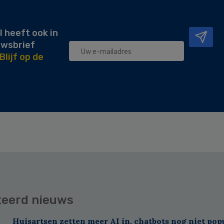
l heeft ook in
uwsbrief
Blijf op de
teerd nieuws
Huisartsen zetten meer AI in, chatbots nog niet pop