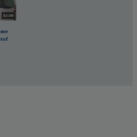
32:08
zame
stof