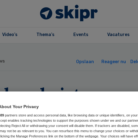
Video’s
Thema’s
Events
Vacatures
ws
Opslaan
Reageer nu
Del
kbond eist
delijkheid van
About Your Privacy
889
partners store and access personal data, like browsing data or unique identifiers, on your
reyn Zuwe Avean
Accept enables tracking technologies to support the purposes shown under we and our partne
electing Reject All or withdrawing your consent will disable them. If trackers are disabled, so
may not be as relevant to you. You can resurface this menu to change your choices or withd
licking the Manage Preferences link on the bottom of the webpage. Your choices will have eff