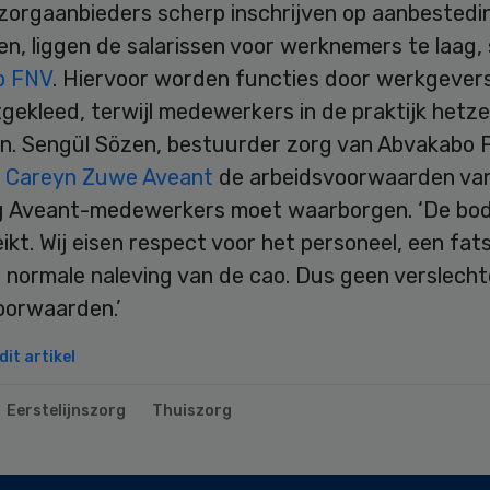
zorgaanbieders scherp inschrijven op aanbestedi
, liggen de salarissen voor werknemers te laag, 
o FNV
. Hiervoor worden functies door werkgever
tgekleed, terwijl medewerkers in de praktijk hetze
n. Sengül Sözen, bestuurder zorg van Abvakabo 
t
Careyn Zuwe Aveant
de arbeidsvoorwaarden va
g Aveant-medewerkers moet waarborgen. ‘De bod
ikt. Wij eisen respect voor het personeel, een fats
n normale naleving van de cao. Dus geen verslecht
oorwaarden.’
it artikel
Eerstelijnszorg
Thuiszorg