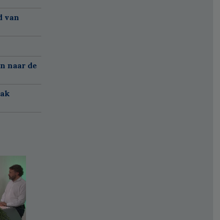
d van
n naar de
aak