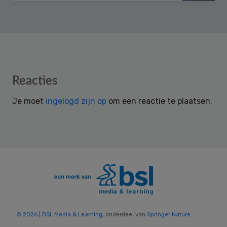
Reader
Reacties
Interactions
Je moet
ingelogd zijn op
om een reactie te plaatsen.
© 2026 | BSL Media & Learning
, onderdeel van
Springer Nature