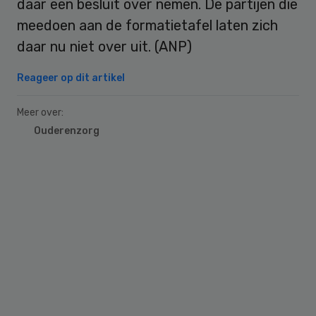
daar een besluit over nemen. De partijen die
meedoen aan de formatietafel laten zich
daar nu niet over uit. (ANP)
Reageer op dit artikel
Meer over:
Ouderenzorg
Primary
Sidebar