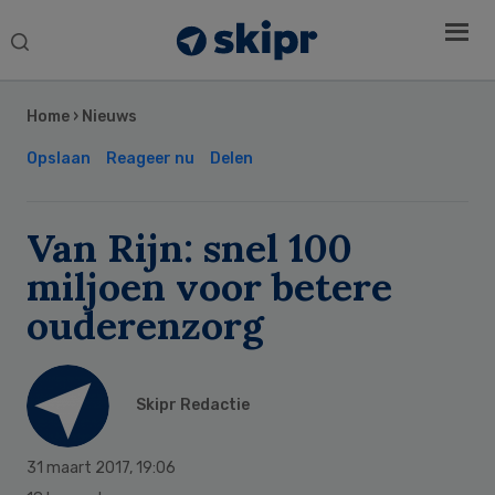
Search
this
Secondary
website
Sidebar
Home
›
Nieuws
Opslaan
Reageer nu
Delen
Van Rijn: snel 100
miljoen voor betere
ouderenzorg
Skipr Redactie
31 maart 2017
,
19:06