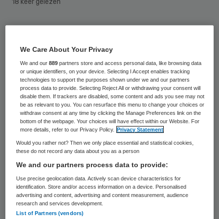
18 keer gelezen
Nog voor de zomer krijgen
verpleeginstellingen die het het hardste
We Care About Your Privacy
nodig hebben in totaal 100 miljoen euro om
We and our
889
partners store and access personal data, like browsing data
or unique identifiers, on your device. Selecting I Accept enables tracking
de ergste problemen aan te pakken. Dat
technologies to support the purposes shown under we and our partners
heeft staatssecretaris Martin van Rijn
process data to provide. Selecting Reject All or withdrawing your consent will
disable them. If trackers are disabled, some content and ads you see may not
(Volksgezondheid) vrijdag aan de Tweede
be as relevant to you. You can resurface this menu to change your choices or
withdraw consent at any time by clicking the Manage Preferences link on the
Kamer laten weten.
bottom of the webpage. Your choices will have effect within our Website. For
more details, refer to our Privacy Policy.
Privacy Statement
Dit bedrag had hij al eerder toegezegd voor
Would you rather not? Then we only place essential and statistical cookies,
these do not record any data about you as a person
2017, maar er wordt nu grote spoed achter
We and our partners process data to provide:
gezet om het daadwerkelijk uit te keren.
Use precise geolocation data. Actively scan device characteristics for
Het gaat erom de zorgaanbieders die
identification. Store and/or access information on a device. Personalised
advertising and content, advertising and content measurement, audience
ernstige problemen hebben met de kwaliteit
research and services development.
List of Partners (vendors)
een steun in de rug te geven. Vaak zijn daar