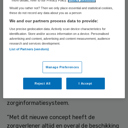
more details, refer to our Privacy Policy.
Privacy Statement
smartphone of tablet overal bij de
Would you rather not? Then we only place essential and statistical cookies,
these do not record any data about you as a person
informatie uit Vinova en het Elektronisch
We and our partners process data to provide:
Cliënt Dossier (ECD) van VCD Healthcare in
Use precise geolocation data. Actively scan device characteristics for
te zien en te gebruiken. Hierdoor beschikt
identification. Store and/or access information on a device. Personalised
advertising and content, advertising and content measurement, audience
de zorgverlener, ook als er geen
research and services development.
List of Partners (vendors)
internetverbinding is, altijd over
cliëntinformatie en de noodzakelijke
rapportages en is hij of zij in staat om
Manage Preferences
registraties en rapportages te verwerken
Reject All
I Accept
en deze op een later tijdstip te
synchroniseren naar het
zorginformatiesysteem.
“Met dit nieuwe concept heeft de
zorgverlener altijd en overal de beschikking