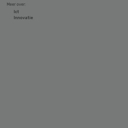
Meer over:
Ict
Innovatie
Primary
Sidebar