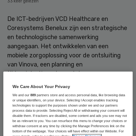
33 keer gelezen
De ICT-bedrijven VCD Healthcare en
Coresystems Benelux zijn een strategische
en technologische samenwerking
aangegaan. Het ontwikkelen van een
mobiele zorgoplossing voor de ontsluiting
van Vinova, een planning en
tijdregistratiesysteem dat
zorgmedewerkers gebruiken, op locatie bij
We Care About Your Privacy
de cliënt is het eerste gezamenlijke doel.
We and our
889
partners store and access personal data, like browsing data
or unique identifiers, on your device. Selecting I Accept enables tracking
technologies to support the purposes shown under we and our partners
Innovatie
process data to provide. Selecting Reject All or withdrawing your consent will
disable them. If trackers are disabled, some content and ads you see may not
be as relevant to you. You can resurface this menu to change your choices or
Deze technische innovatie maakt het voor
withdraw consent at any time by clicking the Manage Preferences link on the
bottom of the webpage. Your choices will have effect within our Website. For
zorgmedewerkers mogelijk om met een