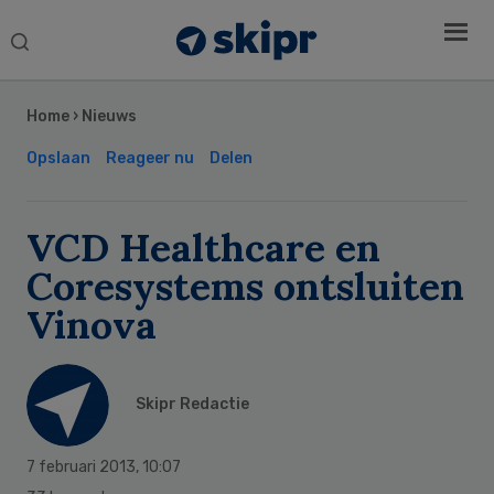
Search
this
Secondary
website
Sidebar
Home
›
Nieuws
Opslaan
Reageer nu
Delen
VCD Healthcare en
Coresystems ontsluiten
Vinova
Skipr Redactie
7 februari 2013
,
10:07